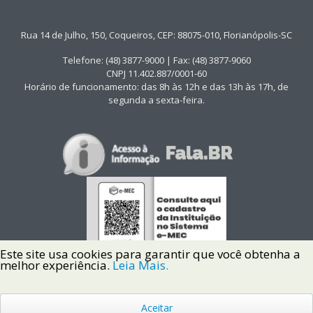
Rua 14 de Julho, 150, Coqueiros, CEP: 88075-010, Florianópolis-SC
Telefone: (48) 3877-9000 | Fax: (48) 3877-9060
CNPJ 11.402.887/0001-60
Horário de funcionamento: das 8h às 12h e das 13h às 17h, de
segunda a sexta-feira.
Este site usa cookies para garantir que você obtenha a
melhor experiência.
Leia Mais.
Aceitar
Copyright © 2022 Instituto Federal de Santa Catarina IFSC