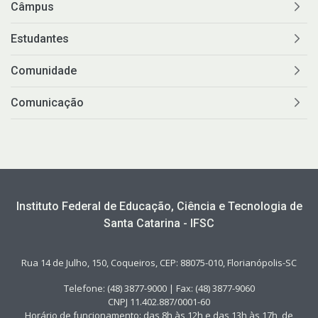
Câmpus
Estudantes
Comunidade
Comunicação
Instituto Federal de Educação, Ciência e Tecnologia de
Santa Catarina - IFSC
Rua 14 de Julho, 150, Coqueiros, CEP: 88075-010, Florianópolis-SC
Telefone: (48) 3877-9000 | Fax: (48) 3877-9060
CNPJ 11.402.887/0001-60
Horário de funcionamento: das 8h às 12h e das 13h às 17h, de