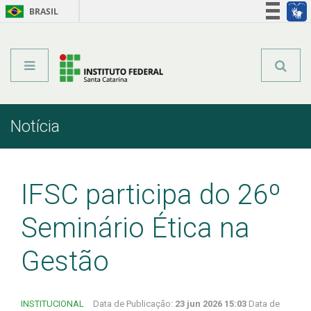
BRASIL
Órgãos do Governo
Acesso à informação
Legislação
Notícia
Início
Comunicação
Notícia
IFSC participa do 26º
Seminário Ética na
Gestão
INSTITUCIONAL
Data de Publicação:
23 jun 2026 15:03
Data de