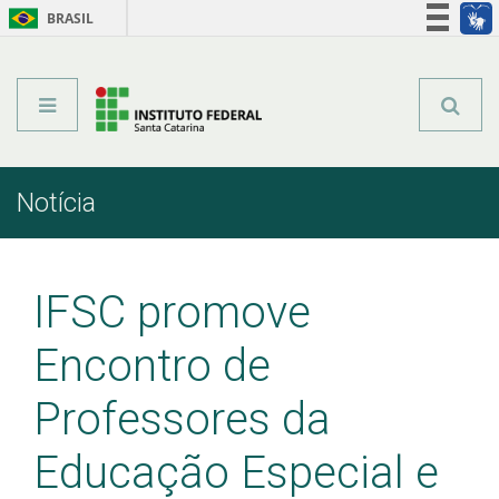
BRASIL
Órgãos do Governo
Acesso à informação
Legislação
Notícia
Início
Comunicação
Notícia
IFSC promove
Encontro de
Professores da
Educação Especial e