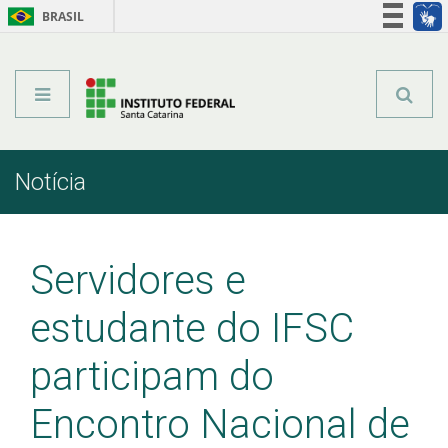
BRASIL
Órgãos do Governo
Acesso à informação
Legislação
Notícia
Início
Comunicação
Notícia
Servidores e
estudante do IFSC
participam do
Encontro Nacional de