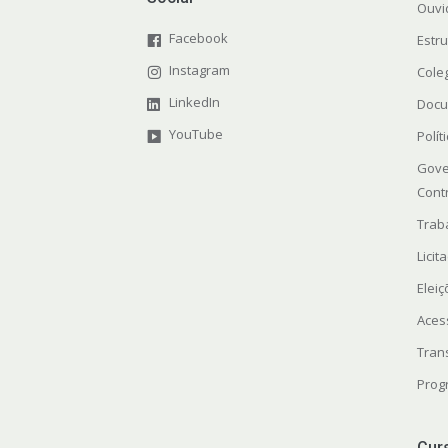
Ouvi
Facebook
Estr
Instagram
Cole
LinkedIn
Docu
YouTube
Polít
Gove
Cont
Trab
Licit
Elei
Aces
Tran
Prog
Cur