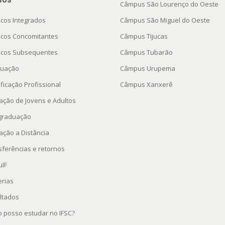
Câmpus São Lourenço do Oeste
icos Integrados
Câmpus São Miguel do Oeste
icos Concomitantes
Câmpus Tijucas
icos Subsequentes
Câmpus Tubarão
uação
Câmpus Urupema
ficação Profissional
Câmpus Xanxerê
ação de Jovens e Adultos
graduação
ação a Distância
sferências e retornos
uIF
erias
ltados
 posso estudar no IFSC?