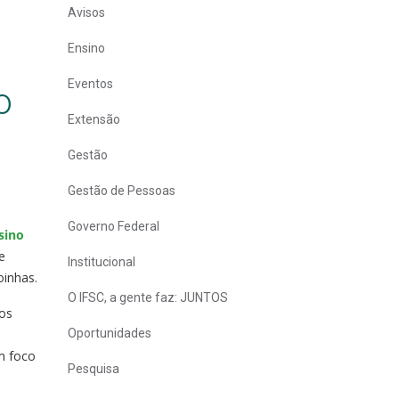
Avisos
Ensino
Eventos
o
Extensão
Gestão
Gestão de Pessoas
Governo Federal
sino
e
Institucional
oinhas.
O IFSC, a gente faz: JUNTOS
sos
Oportunidades
m foco
Pesquisa