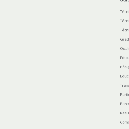
Técn
Técn
Técn
Grad
Quali
Educ
Pós-
Educ
Tran
Parti
Parc
Resu
Como