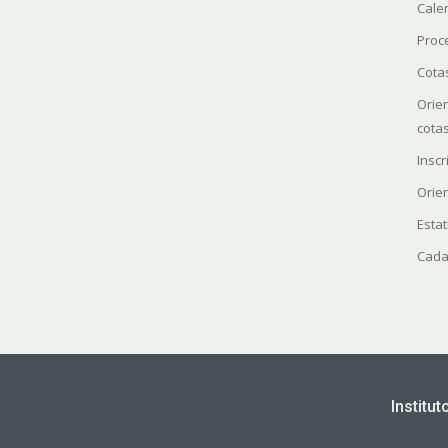
Cale
Proc
Cota
Orie
cota
Insc
Orie
Estat
Cada
Institu