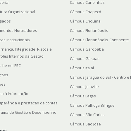
doria
Câmpus Canoinhas
utura Organizacional
Câmpus Chapecó
giados
Câmpus Criciúma
mentos Norteadores
Câmpus Florianópolis
icas institucionais
Câmpus Florianópolis-Continente
rnança, Integridade, Riscos e
Câmpus Garopaba
roles Internos da Gestão
Câmpus Gaspar
alhe no IFSC
Câmpus Itajaí
ações
Câmpus Jaraguá do Sul - Centro e
ções
Câmpus Joinville
so à Informação
Câmpus Lages
sparência e prestação de contas
Câmpus Palhoça Bilíngue
rama de Gestão e Desempenho
Câmpus São Carlos
Câmpus São José
sos