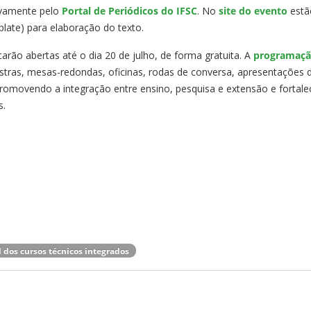
ivamente pelo
Portal de Periódicos do IFSC
. No
site do evento
estã
plate) para elaboração do texto.
icarão abertas até o dia 20 de julho, de forma gratuita. A
programaçã
tras, mesas-redondas, oficinas, rodas de conversa, apresentações 
s, promovendo a integração entre ensino, pesquisa e extensão e fortal
s.
 dos cursos técnicos integrados