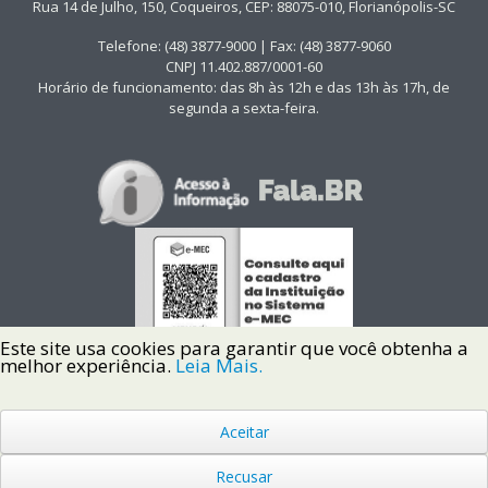
Rua 14 de Julho, 150, Coqueiros, CEP: 88075-010, Florianópolis-SC
Telefone: (48) 3877-9000 | Fax: (48) 3877-9060
CNPJ 11.402.887/0001-60
Horário de funcionamento: das 8h às 12h e das 13h às 17h, de
segunda a sexta-feira.
Este site usa cookies para garantir que você obtenha a
melhor experiência.
Leia Mais.
Aceitar
Copyright © 2022 Instituto Federal de Santa Catarina IFSC
Todos os Direitos Reservados.
Recusar