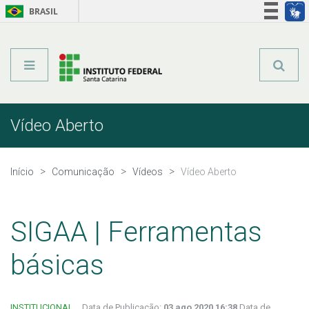
BRASIL
Órgãos do Governo
Acesso à informação
Legislação
Vídeo Aberto
Início
Comunicação
Vídeos
Vídeo Aberto
SIGAA | Ferramentas
básicas
INSTITUCIONAL
Data de Publicação:
03 ago 2020 16:38
Data de