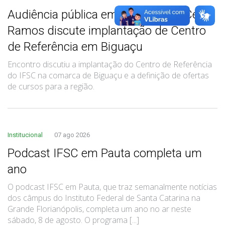
Audiência pública em Governador Celso
Ramos discute implantação de Centro
de Referência em Biguaçu
Encontro discutiu a implantação do Centro de Referência
do IFSC na comarca de Biguaçu e a definição de ofertas
de cursos para a região.
Institucional
07 ago 2026
Podcast IFSC em Pauta completa um
ano
O podcast IFSC em Pauta, que traz semanalmente notícias
dos câmpus do Instituto Federal de Santa Catarina na
Grande Florianópolis, completa um ano no ar neste
sábado, 8 de agosto. O programa [...]