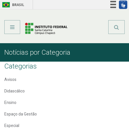
BRASIL
Órgãos do Governo
Acesso à informação
Legislação
Notícias por Categoria
Categorias
Avisos
Didascálico
Ensino
Espaço da Gestão
Especial