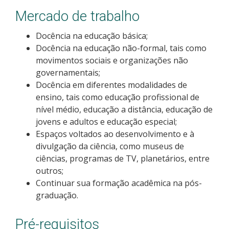
Como posso estudar no IFSC?
Mercado de trabalho
Docência na educação básica;
Calendário de inscrições
Docência na educação não-formal, tais como
movimentos sociais e organizações não
Processos Seletivos
governamentais;
Docência em diferentes modalidades de
Cotas
ensino, tais como educação profissional de
nível médio, educação a distância, educação de
Orientações para comprovação de cotas
jovens e adultos e educação especial;
Espaços voltados ao desenvolvimento e à
divulgação da ciência, como museus de
Inscrições e acompanhamento
ciências, programas de TV, planetários, entre
outros;
Orientações para Matrícula
Continuar sua formação acadêmica na pós-
graduação.
Estatísticas dos Processos Seletivos
Pré-requisitos
Cadastro de interesse