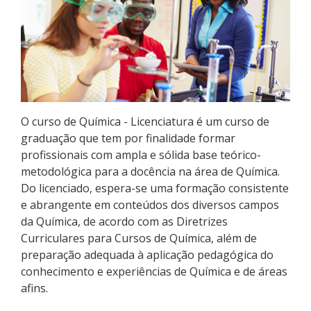
Pós-graduação
Educação a Distância
Educação de Jovens e Adultos
Transferências e retornos
O curso de Química - Licenciatura é um curso de
graduação que tem por finalidade formar
PartiuIF
profissionais com ampla e sólida base teórico-
metodológica para a docência na área de Química.
Parcerias
Do licenciado, espera-se uma formação consistente
e abrangente em conteúdos dos diversos campos
da Química, de acordo com as Diretrizes
Curriculares para Cursos de Química, além de
Processo de Inscrição
preparação adequada à aplicação pedagógica do
conhecimento e experiências de Química e de áreas
afins.
Resultados