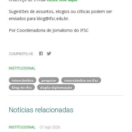
Sugestões de assuntos, elogios ou críticas podem ser
enviados para blog@ifsc.edu.br.
Por Coordenadoria de Jornalismo do IFSC
COMPARTILHE
INSTITUCIONAL
intercâmbio
propicie
intercâmbio no ifsc
blog do ifsc
dupla diplomação
Notícias relacionadas
INSTITUCIONAL
07 ago 2026