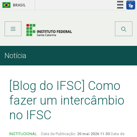
BRASIL
Órgãos do Governo
Acesso à informação
Legislação
Notícia
Início
Comunicação
Notícia
[Blog do IFSC] Como
fazer um intercâmbio
no IFSC
INSTITUCIONAL
Data de Publicação:
20 mai 2026 11:03
Data de