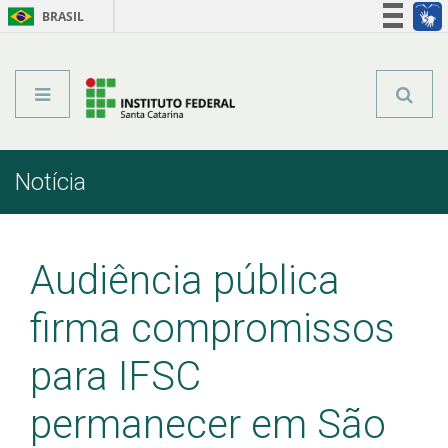
BRASIL
Órgãos do Governo
Acesso à informação
Legislação
Notícia
Início
Comunicação
Notícia
Audiência pública
firma compromissos
para IFSC
permanecer em São