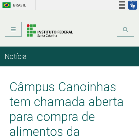
BRASIL
Órgãos do Governo
Acesso à informação
Legislação
Notícia
Início
Comunicação
Notícia
Câmpus Canoinhas
tem chamada aberta
para compra de
alimentos da