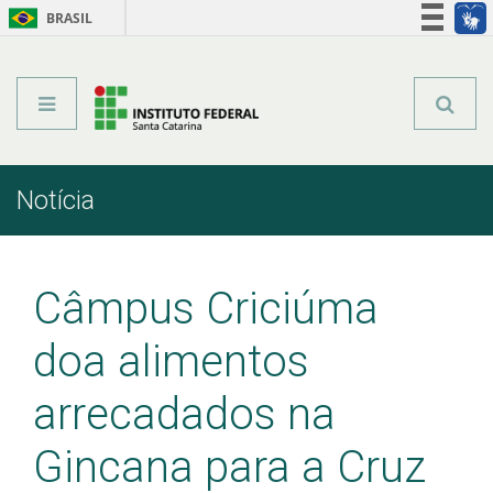
BRASIL
Órgãos do Governo
Acesso à informação
Legislação
Notícia
Início
Comunicação
Notícia
Câmpus Criciúma
doa alimentos
arrecadados na
Gincana para a Cruz