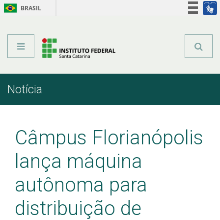
BRASIL
Órgãos do Governo
Acesso à informação
Legislação
Notícia
Início
Comunicação
Notícia
Câmpus Florianópolis
lança máquina
autônoma para
distribuição de