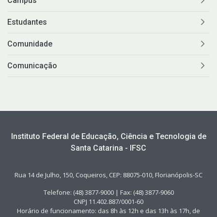
Câmpus
Estudantes
Comunidade
Comunicação
Instituto Federal de Educação, Ciência e Tecnologia de
Santa Catarina - IFSC
Rua 14 de Julho, 150, Coqueiros, CEP: 88075-010, Florianópolis-SC
Telefone: (48) 3877-9000 | Fax: (48) 3877-9060
CNPJ 11.402.887/0001-60
Horário de funcionamento: das 8h às 12h e das 13h às 17h, de