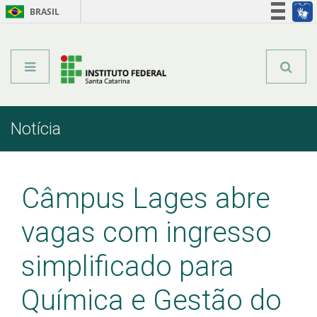
BRASIL
Órgãos do Governo
Acesso à informação
Legislação
Notícia
Início
Comunicação
Notícia
Câmpus Lages abre
vagas com ingresso
simplificado para
Química e Gestão do