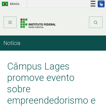
BRASIL
Órgãos do Governo
Acesso à informação
Legislação
Notícia
Início
Comunicação
Notícia
Câmpus Lages
promove evento
sobre
empreendedorismo e