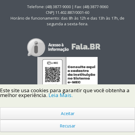
Telefone: (48) 3877-9000 | Fax: (48) 3877-9060
CNPJ 11.402.887/0001-60
Horário de funcionamento: das 8h às 12h e das 13h às 17h, de
segunda a sexta-feira.
Este site usa cookies para garantir que você obtenha a
melhor experiência.
Leia Mais.
Aceitar
Copyright © 2022 Instituto Federal de Santa Catarina IFSC
Todos os Direitos Reservados.
Recusar