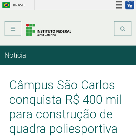
BRASIL
Órgãos do Governo
Acesso à informação
Legislação
Notícia
Início
Comunicação
Notícia
Câmpus São Carlos
conquista R$ 400 mil
para construção de
quadra poliesportiva