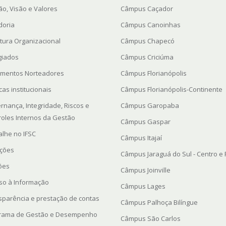
ão, Visão e Valores
Câmpus Caçador
doria
Câmpus Canoinhas
utura Organizacional
Câmpus Chapecó
giados
Câmpus Criciúma
mentos Norteadores
Câmpus Florianópolis
icas institucionais
Câmpus Florianópolis-Continente
rnança, Integridade, Riscos e
Câmpus Garopaba
roles Internos da Gestão
Câmpus Gaspar
alhe no IFSC
Câmpus Itajaí
ações
Câmpus Jaraguá do Sul - Centro e
ções
Câmpus Joinville
so à Informação
Câmpus Lages
sparência e prestação de contas
Câmpus Palhoça Bilíngue
rama de Gestão e Desempenho
Câmpus São Carlos