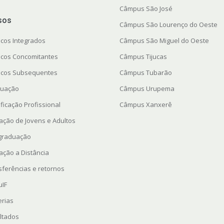
Câmpus São José
sos
Câmpus São Lourenço do Oeste
icos Integrados
Câmpus São Miguel do Oeste
icos Concomitantes
Câmpus Tijucas
icos Subsequentes
Câmpus Tubarão
uação
Câmpus Urupema
ficação Profissional
Câmpus Xanxerê
ação de Jovens e Adultos
graduação
ação a Distância
sferências e retornos
uIF
erias
ltados