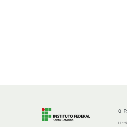
O I
Histó