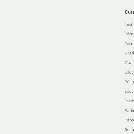
Cur
Técn
Técn
Técn
Grad
Quali
Educ
Pós-
Educ
Tran
Parti
Parc
Resu