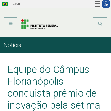
BRASIL
Órgãos do Governo
Acesso à informação
Legislação
Notícia
Início
Comunicação
Notícia
Equipe do Câmpus
Florianópolis
conquista prêmio de
inovação pela sétima