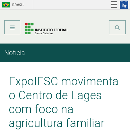
BRASIL
Órgãos do Governo
Acesso à informação
Legislação
Notícia
Início
Comunicação
Notícia
ExpoIFSC movimenta
o Centro de Lages
com foco na
agricultura familiar