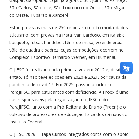
Gaspar, Garopaba, Itajaí, Jaraguá do Sul, Joinville, Palhoça,
São Carlos, São José, São Lourenço do Oeste, São Miguel
do Oeste, Tubarão e Xanxerê.
Estão previstas mais de 250 disputas em oito modalidades:
atletismo, com provas na Pista Ivan Cardoso, em Itajaí; e
basquete, futsal, handebol, tênis de mesa, vôlei de praia,
vôlei de quadra e xadrez, cujas competições ocorrem no
Complexo Esportivo Bernardo Werner, em Blumenau.
O JIFSC foi realizado pela primeira vez em 2012 e, desde
então, só não teve edições em 2020 e 2021, por causa da
pandemia de covid-19. Em 2025, passou a incluir o
ParaJIFSC, para estudantes com deficiência. A Proex é uma
das responsáveis pela organização do JIFSC e do
ParaJIFSC, junto com a Pró-Reitoria de Ensino (Proen) e o
coletivo de professores de educação física dos câmpus do
Instituto Federal.
O JIFSC 2026 - Etapa Cursos Integrados conta com o apoio