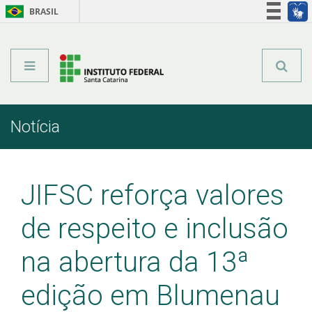
BRASIL
Órgãos do Governo
Acesso à informação
Legislação
Notícia
Início
Comunicação
Notícia
JIFSC reforça valores
de respeito e inclusão
na abertura da 13ª
edição em Blumenau