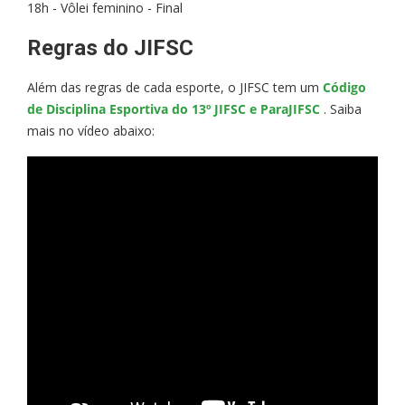
18h - Vôlei feminino - Final
Regras do JIFSC
Além das regras de cada esporte, o JIFSC tem um
Código
de Disciplina Esportiva do 13º JIFSC e ParaJIFSC
. Saiba
mais no vídeo abaixo: