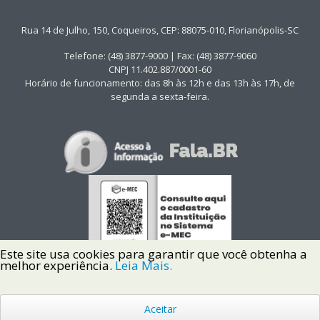
Rua 14 de Julho, 150, Coqueiros, CEP: 88075-010, Florianópolis-SC
Telefone: (48) 3877-9000 | Fax: (48) 3877-9060
CNPJ 11.402.887/0001-60
Horário de funcionamento: das 8h às 12h e das 13h às 17h, de
segunda a sexta-feira.
Este site usa cookies para garantir que você obtenha a
melhor experiência.
Leia Mais.
Aceitar
Copyright © 2022 Instituto Federal de Santa Catarina IFSC