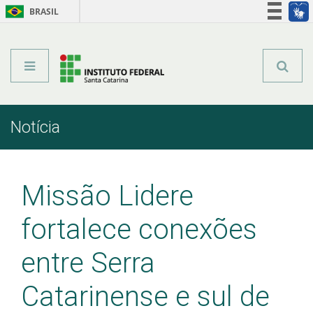
BRASIL
Órgãos do Governo
Acesso à informação
Legislação
Notícia
Início
Comunicação
Notícia
Missão Lidere
fortalece conexões
entre Serra
Catarinense e sul de