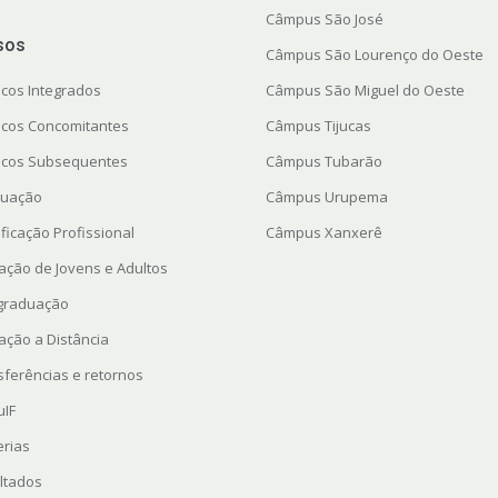
Câmpus São José
sos
Câmpus São Lourenço do Oeste
icos Integrados
Câmpus São Miguel do Oeste
icos Concomitantes
Câmpus Tijucas
icos Subsequentes
Câmpus Tubarão
uação
Câmpus Urupema
ficação Profissional
Câmpus Xanxerê
ação de Jovens e Adultos
graduação
ação a Distância
sferências e retornos
uIF
erias
ltados