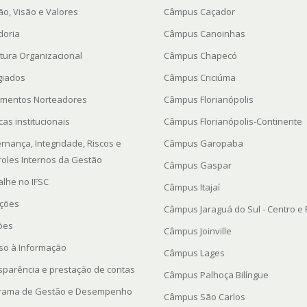
ão, Visão e Valores
Câmpus Caçador
doria
Câmpus Canoinhas
utura Organizacional
Câmpus Chapecó
giados
Câmpus Criciúma
mentos Norteadores
Câmpus Florianópolis
icas institucionais
Câmpus Florianópolis-Continente
rnança, Integridade, Riscos e
Câmpus Garopaba
roles Internos da Gestão
Câmpus Gaspar
alhe no IFSC
Câmpus Itajaí
ações
Câmpus Jaraguá do Sul - Centro e
ções
Câmpus Joinville
so à Informação
Câmpus Lages
sparência e prestação de contas
Câmpus Palhoça Bilíngue
rama de Gestão e Desempenho
Câmpus São Carlos