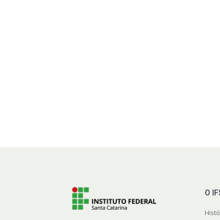
O I
Histó