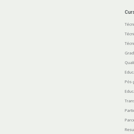
Cur
Técn
Técn
Técn
Grad
Quali
Educ
Pós-
Educ
Tran
Parti
Parc
Resu