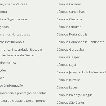
ão, Visão e Valores
Câmpus Caçador
doria
Câmpus Canoinhas
utura Organizacional
Câmpus Chapecó
giados
Câmpus Criciúma
mentos Norteadores
Câmpus Florianópolis
icas institucionais
Câmpus Florianópolis-Continente
rnança, Integridade, Riscos e
Câmpus Garopaba
roles Internos da Gestão
Câmpus Gaspar
alhe no IFSC
Câmpus Itajaí
ações
Câmpus Jaraguá do Sul - Centro e
ções
Câmpus Joinville
so à Informação
Câmpus Lages
sparência e prestação de contas
Câmpus Palhoça Bilíngue
rama de Gestão e Desempenho
Câmpus São Carlos