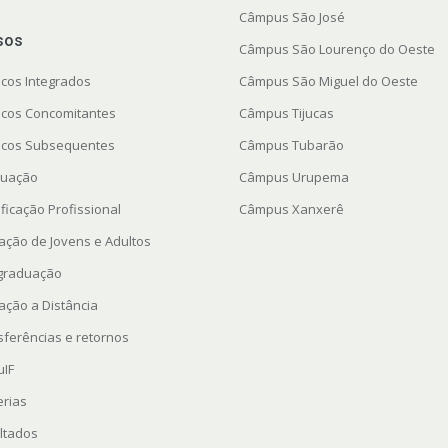
Câmpus São José
sos
Câmpus São Lourenço do Oeste
icos Integrados
Câmpus São Miguel do Oeste
icos Concomitantes
Câmpus Tijucas
icos Subsequentes
Câmpus Tubarão
uação
Câmpus Urupema
ficação Profissional
Câmpus Xanxerê
ação de Jovens e Adultos
graduação
ação a Distância
sferências e retornos
uIF
erias
ltados