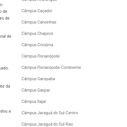
do
o de
Câmpus Caçador
res de
Câmpus Canoinhas
Câmpus Chapecó
nal de
Câmpus Criciúma
Câmpus Florianópolis
sado.
Câmpus Florianópolis-Continente
Câmpus Garopaba
nte da
Câmpus Gaspar
Câmpus Itajaí
udou a
Câmpus Jaraguá do Sul-Centro
Câmpus Jaraguá do Sul-Rau