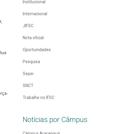
Institucional
Internacional
r
,
JIFSC
Nota oficial
Oportunidades
(Rua
Pesquisa
Sepei
SNCT
erça-
Trabalhe no IFSC
Notícias por Câmpus
Câmpus Araranguá