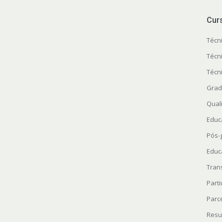
Cur
Técn
Técn
Técn
Grad
Quali
Educ
Pós-
Educ
Tran
Parti
Parc
Resu