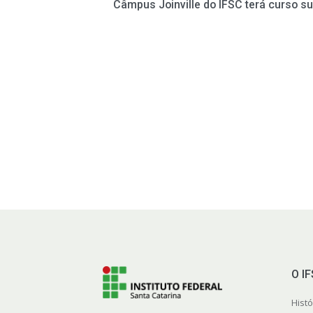
Câmpus Joinville do IFSC terá curso s
O I
Histó