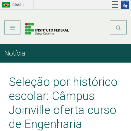
BRASIL
Órgãos do Governo
Acesso à informação
Legislação
Notícia
Início
Comunicação
Notícia
Seleção por histórico
escolar: Câmpus
Joinville oferta curso
de Engenharia