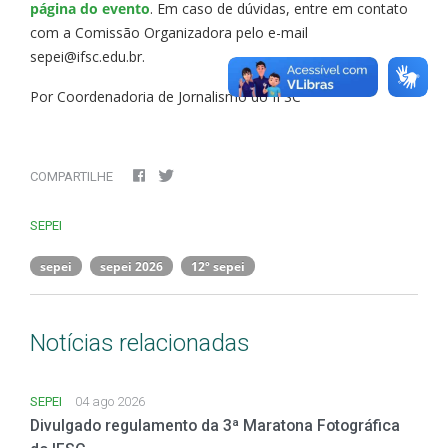
página do evento
. Em caso de dúvidas, entre em contato
com a Comissão Organizadora pelo e-mail
sepei@ifsc.edu.br.
Por Coordenadoria de Jornalismo do IFSC
COMPARTILHE
SEPEI
sepei
sepei 2026
12º sepei
Notícias relacionadas
SEPEI
04 ago 2026
Divulgado regulamento da 3ª Maratona Fotográfica