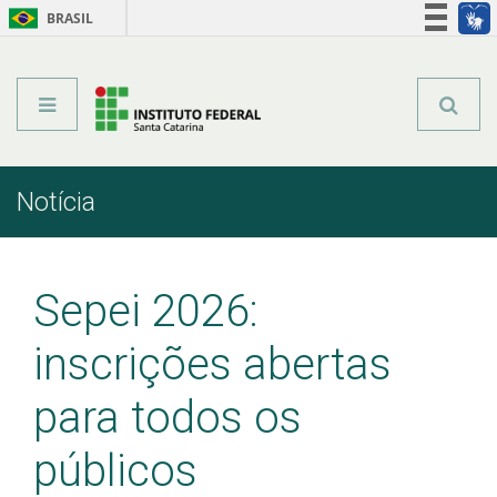
BRASIL
Órgãos do Governo
Acesso à informação
Legislação
Notícia
Início
Comunicação
Notícia
Sepei 2026:
inscrições abertas
para todos os
públicos