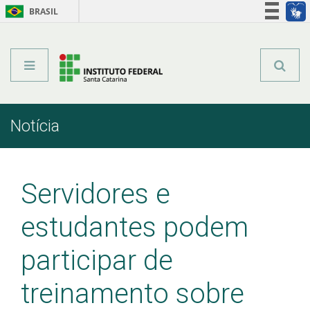
BRASIL
Órgãos do Governo
Acesso à informação
Legislação
Notícia
Início
Comunicação
Notícia
Servidores e
estudantes podem
participar de
treinamento sobre