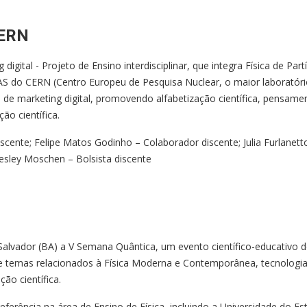
CERN
digital - Projeto de Ensino interdisciplinar, que integra Física de Partí
AS do CERN (Centro Europeu de Pesquisa Nuclear, o maior laboratóri
s de marketing digital, promovendo alfabetização científica, pensame
ão científica.
iscente; Felipe Matos Godinho – Colaborador discente; Julia Furlanett
esley Moschen – Bolsista discente
Salvador (BA) a V Semana Quântica, um evento científico-educativo 
de temas relacionados à Física Moderna e Contemporânea, tecnologi
ão científica.
 referência na área de Ensino de Física, incluindo a Universidade do E