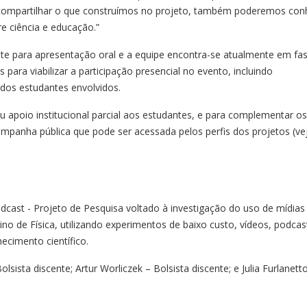
compartilhar o que construímos no projeto, também poderemos con
e ciência e educação.”
nte para apresentação oral e a equipe encontra-se atualmente em fa
 para viabilizar a participação presencial no evento, incluindo
os estudantes envolvidos.
poio institucional parcial aos estudantes, e para complementar os
mpanha pública que pode ser acessada pelos perfis dos projetos (ve
dcast - Projeto de Pesquisa voltado à investigação do uso de mídias 
sino de Física, utilizando experimentos de baixo custo, vídeos, podcas
ecimento científico.
lsista discente; Artur Worliczek – Bolsista discente; e Julia Furlanett