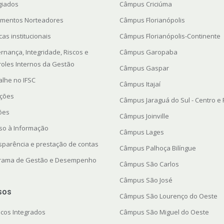
giados
Câmpus Criciúma
mentos Norteadores
Câmpus Florianópolis
icas institucionais
Câmpus Florianópolis-Continente
rnança, Integridade, Riscos e
Câmpus Garopaba
roles Internos da Gestão
Câmpus Gaspar
alhe no IFSC
Câmpus Itajaí
ações
Câmpus Jaraguá do Sul - Centro e
ções
Câmpus Joinville
so à Informação
Câmpus Lages
sparência e prestação de contas
Câmpus Palhoça Bilíngue
rama de Gestão e Desempenho
Câmpus São Carlos
Câmpus São José
sos
Câmpus São Lourenço do Oeste
icos Integrados
Câmpus São Miguel do Oeste