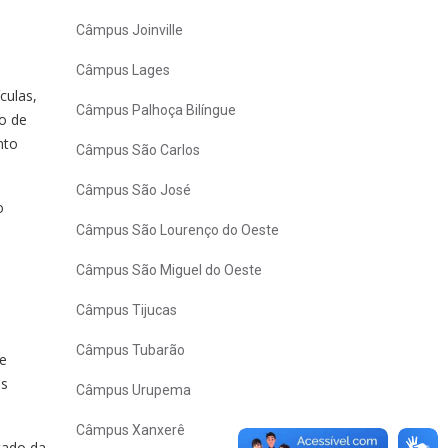
Câmpus Joinville
Câmpus Lages
culas,
Câmpus Palhoça Bilíngue
o de
nto
Câmpus São Carlos
Câmpus São José
o
Câmpus São Lourenço do Oeste
Câmpus São Miguel do Oeste
Câmpus Tijucas
Câmpus Tubarão
de
as
Câmpus Urupema
Câmpus Xanxerê
stado da