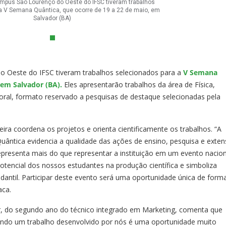
mpus São Lourenço do Oeste do IFSC tiveram trabalhos
a V Semana Quântica, que ocorre de 19 a 22 de maio, em
Salvador (BA)
o Oeste do IFSC tiveram trabalhos selecionados para a
V Semana
 em Salvador (BA).
Eles apresentarão trabalhos da área de Física,
al, formato reservado a pesquisas de destaque selecionadas pela
eira coordena os projetos e orienta cientificamente os trabalhos. “A
uântica evidencia a qualidade das ações de ensino, pesquisa e exte
presenta mais do que representar a instituição em um evento nacion
otencial dos nossos estudantes na produção científica e simboliza
udantil. Participar deste evento será uma oportunidade única de form
aca.
er, do segundo ano do técnico integrado em Marketing, comenta que
tando um trabalho desenvolvido por nós é uma oportunidade muito