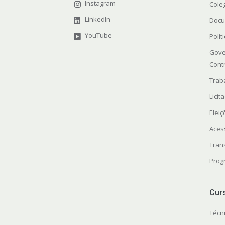
Instagram
Cole
LinkedIn
Docu
YouTube
Polít
Gove
Cont
Trab
Licit
Elei
Aces
Tran
Prog
Cur
Técn