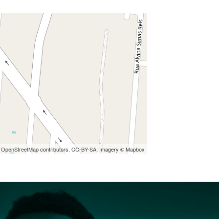
©
OpenStreetMap
contributors,
CC-BY-SA
, Imagery ©
Mapbox