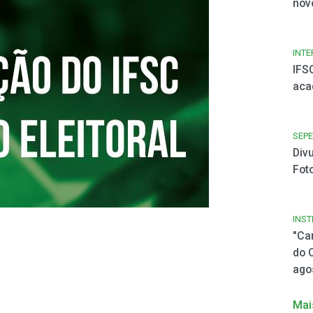
nov
INT
IFS
aca
SEPE
Div
Fot
INST
"Ca
do 
ago
Mai