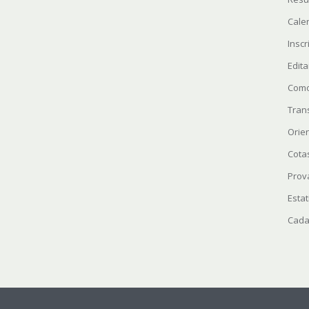
Cale
Insc
Edita
Como
Tran
Orie
Cota
Prov
Estat
Cada