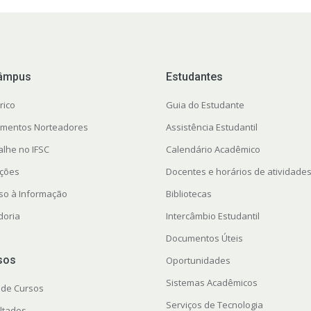
âmpus
Estudantes
rico
Guia do Estudante
mentos Norteadores
Assistência Estudantil
alhe no IFSC
Calendário Acadêmico
ações
Docentes e horários de atividade
so à Informação
Bibliotecas
doria
Intercâmbio Estudantil
Documentos Úteis
sos
Oportunidades
Sistemas Acadêmicos
 de Cursos
Serviços de Tecnologia
ltados