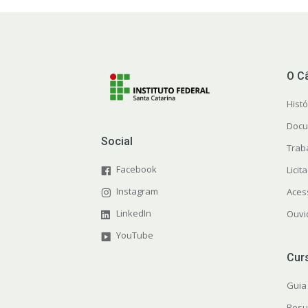
O C
Histó
Docu
Social
Trab
Facebook
Licit
Instagram
Aces
LinkedIn
Ouvi
YouTube
Cur
Guia
Resu