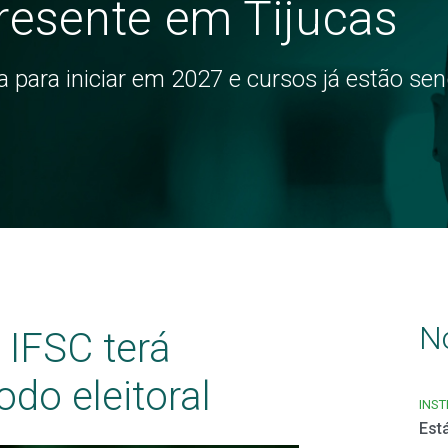
presente em Tijucas
 para iniciar em 2027 e cursos já estão se
N
IFSC terá
odo eleitoral
INST
Est