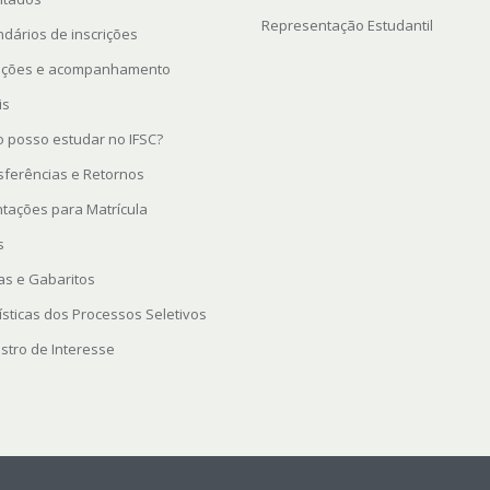
Representação Estudantil
ndários de inscrições
rições e acompanhamento
is
 posso estudar no IFSC?
sferências e Retornos
ntações para Matrícula
s
as e Gabaritos
ísticas dos Processos Seletivos
stro de Interesse