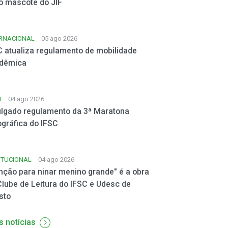
o mascote do JIF
ERNACIONAL
05 ago 2026
C atualiza regulamento de mobilidade
dêmica
I
04 ago 2026
ulgado regulamento da 3ª Maratona
ográfica do IFSC
ITUCIONAL
04 ago 2026
nção para ninar menino grande" é a obra
Clube de Leitura do IFSC e Udesc de
sto
s notícias