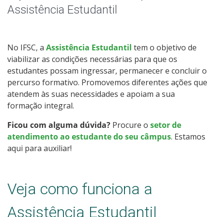
Auxílio-moradia
Assistência Estudantil
Apoio a eventos
No IFSC, a
Assistência Estudantil
tem o objetivo de
Dignidade Menstrual
viabilizar as condições necessárias para que os
estudantes possam ingressar, permanecer e concluir o
Ações Inclusivas
percurso formativo. Promovemos diferentes ações que
atendem às suas necessidades e apoiam a sua
Contatos
formação integral.
Ficou com alguma dúvida?
Procure o
setor de
atendimento ao estudante do seu câmpus
. Estamos
aqui para auxiliar!
Veja como funciona a
Assistência Estudantil