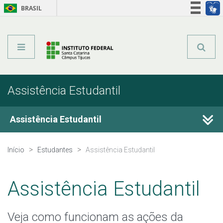
BRASIL
Órgãos do Governo
Acesso à informação
Legislação
Assistência Estudantil
Assistência Estudantil
PAEVS
Início
Estudantes
Assistência Estudantil
Índice de Vulnerabilidade Social (IVS)
Assistência Estudantil
Alimentação Estudantil
Veja como funcionam as ações da