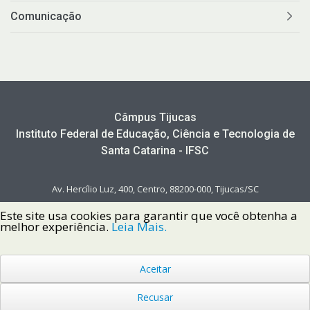
Comunicação
Câmpus Tijucas
Instituto Federal de Educação, Ciência e Tecnologia de
Santa Catarina - IFSC
Av. Hercílio Luz, 400, Centro, 88200-000, Tijucas/SC
Este site usa cookies para garantir que você obtenha a
melhor experiência.
Leia Mais.
Aceitar
Copyright © 2022 Instituto Federal de Santa Catarina IFSC
Todos os Direitos Reservados.
Recusar