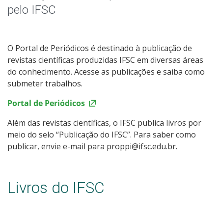
Blog do IFSC
pelo IFSC
Blog dos Intercambistas
O Portal de Periódicos é destinado à publicação de
IFSC Verifica
revistas científicas produzidas IFSC em diversas áreas
do conhecimento. Acesse as publicações e saiba como
Calendário de Eventos
submeter trabalhos.
Portal de Periódicos
Livros e Periódicos
Além das revistas científicas, o IFSC publica livros por
Identidade Visual
meio do selo “Publicação do IFSC”. Para saber como
publicar, envie e-mail para proppi@ifsc.edu.br.
Livros do IFSC