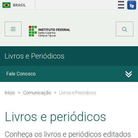
BRASIL
Órgãos do Governo
Acesso à informação
Legislação
Livros e Periódicos
Fale Conosco
Perguntas frequentes
Início
Comunicação
Livros e Periódicos
Notícias
Livros e periódicos
Assessoria de Imprensa
Conheça os livros e periódicos editados