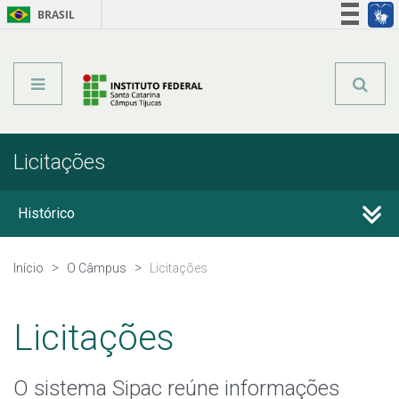
BRASIL
Órgãos do Governo
Acesso à informação
Legislação
Licitações
Histórico
Editais do Câmpus
Início
O Câmpus
Licitações
Documentos Norteadores
Licitações
Trabalhe no IFSC
O sistema Sipac reúne informações