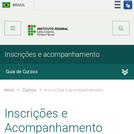
BRASIL
Órgãos do Governo
Acesso à informação
Legislação
Inscrições e acompanhamento
Guia de Cursos
Início
Cursos
Inscrições e acompanhamento
Processo de Inscrição
Inscrições e
Resultados
Acompanhamento
Como posso estudar no IFSC?