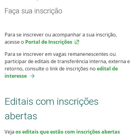
Faça sua inscrição
Calendários de inscrições
Processos Seletivos
Para se inscrever ou acompanhar a sua inscrição,
acesse o
Portal de Inscrições
Cotas
Para se inscrever em vagas remanenescentes ou
participar de editais de transferência interna, externa e
Inscrições e acompanhamento
retorno, consulte o link de inscrições no
edital de
interesse
Orientações para Matrícula
Transferências e Retornos
Editais com inscrições
Provas e Gabaritos
abertas
Estatísticas dos Processos Seletivos
Veja
os editais que estão com inscrições abertas