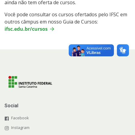
ainda não tem oferta de cursos.
Como posso estudar no IFSC?
Você pode consultar os cursos ofertados pelo IFSC em
outros câmpus em nosso Guia de Cursos:
ifsc.edu.br/cursos
Calendários de inscrições
Processos Seletivos
Cotas
Inscrições e acompanhamento
Orientações para Matrícula
Social
Transferências e Retornos
Facebook
Provas e Gabaritos
Instagram