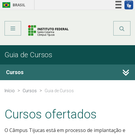
BRASIL
Órgãos do Governo
Acesso à informação
Legislação
Guia de Cursos
Cursos
Guia de Cursos
Início
Cursos
Guia de Cursos
Cursos ofertados
Processo de Inscrição
O Câmpus Tijucas está em processo de implantação e
Resultados