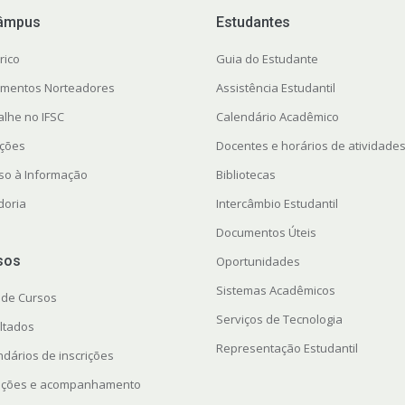
âmpus
Estudantes
rico
Guia do Estudante
mentos Norteadores
Assistência Estudantil
alhe no IFSC
Calendário Acadêmico
ações
Docentes e horários de atividade
so à Informação
Bibliotecas
doria
Intercâmbio Estudantil
Documentos Úteis
sos
Oportunidades
Sistemas Acadêmicos
 de Cursos
Serviços de Tecnologia
ltados
Representação Estudantil
ndários de inscrições
rições e acompanhamento