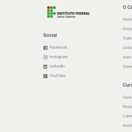
O C
Histó
Docu
Social
Trab
Facebook
Licit
Instagram
Aces
LinkedIn
Ouvi
YouTube
Cur
Guia
Resu
Cale
Insc