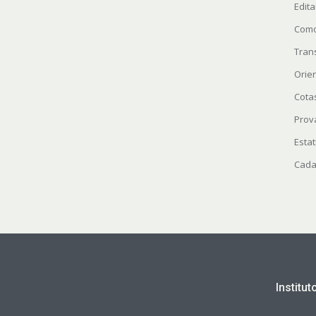
Edita
Como
Tran
Orie
Cota
Prov
Estat
Cada
Institu