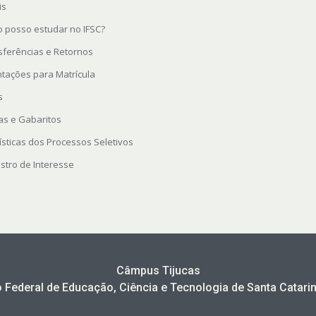
is
 posso estudar no IFSC?
sferências e Retornos
ntações para Matrícula
s
as e Gabaritos
ísticas dos Processos Seletivos
stro de Interesse
Câmpus Tijucas
to Federal de Educação, Ciência e Tecnologia de Santa Catarin