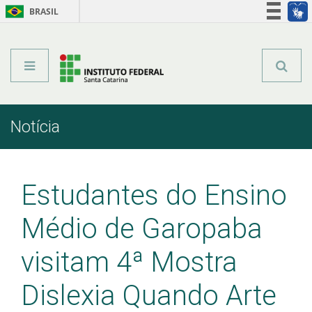
BRASIL
Órgãos do Governo
Acesso à informação
Legislação
Notícia
Início
Comunicação
Notícia
Estudantes do Ensino
Médio de Garopaba
visitam 4ª Mostra
Dislexia Quando Arte