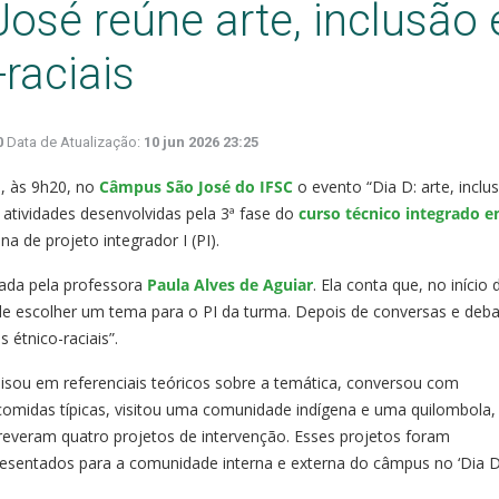
osé reúne arte, inclusão 
raciais
0
Data de Atualização:
10 jun 2026 23:25
o, às 9h20, no
Câmpus São José do IFSC
o evento “Dia D: arte, inclu
s atividades desenvolvidas pela 3ª fase do
curso técnico integrado 
ina de projeto integrador I (PI).
trada pela professora
Paula Alves de Aguiar
. Ela conta que, no início 
o de escolher um tema para o PI da turma. Depois de conversas e deba
 étnico-raciais”.
uisou em referenciais teóricos sobre a temática, conversou com
omidas típicas, visitou uma comunidade indígena e uma quilombola,
reveram quatro projetos de intervenção. Esses projetos foram
esentados para a comunidade interna e externa do câmpus no ‘Dia D’