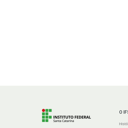
O I
Histó