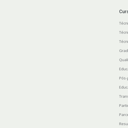
Cur
Técn
Técn
Técn
Grad
Quali
Educ
Pós-
Educ
Tran
Parti
Parc
Resu