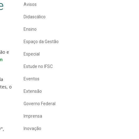
e
Avisos
Didascálico
Ensino
Espaço da Gestão
são e
Especial
em
Estude no IFSC
da
Eventos
tes, o
Extensão
Governo Federal
Imprensa
”,
Inovação