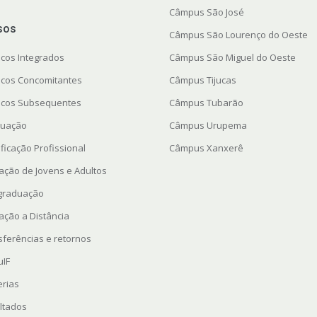
Câmpus São José
sos
Câmpus São Lourenço do Oeste
icos Integrados
Câmpus São Miguel do Oeste
icos Concomitantes
Câmpus Tijucas
icos Subsequentes
Câmpus Tubarão
uação
Câmpus Urupema
ficação Profissional
Câmpus Xanxerê
ação de Jovens e Adultos
graduação
ação a Distância
sferências e retornos
uIF
erias
ltados