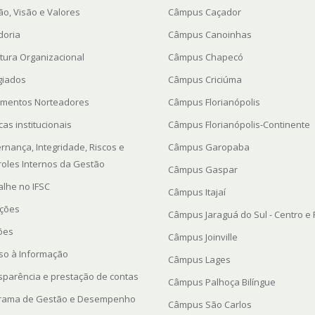
ão, Visão e Valores
Câmpus Caçador
doria
Câmpus Canoinhas
utura Organizacional
Câmpus Chapecó
giados
Câmpus Criciúma
mentos Norteadores
Câmpus Florianópolis
icas institucionais
Câmpus Florianópolis-Continente
rnança, Integridade, Riscos e
Câmpus Garopaba
roles Internos da Gestão
Câmpus Gaspar
alhe no IFSC
Câmpus Itajaí
ações
Câmpus Jaraguá do Sul - Centro e
ções
Câmpus Joinville
so à Informação
Câmpus Lages
sparência e prestação de contas
Câmpus Palhoça Bilíngue
rama de Gestão e Desempenho
Câmpus São Carlos