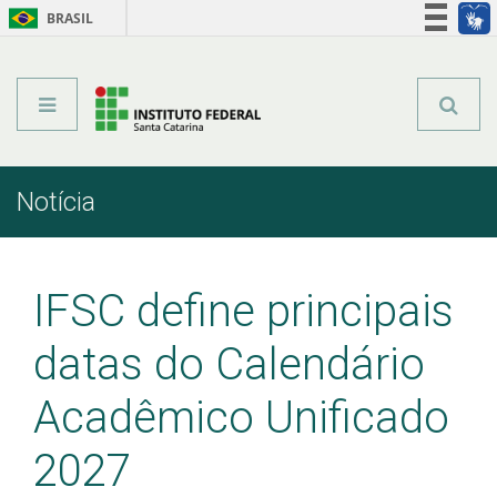
BRASIL
Órgãos do Governo
Acesso à informação
Legislação
Notícia
Início
Comunicação
Notícia
IFSC define principais
datas do Calendário
Acadêmico Unificado
2027