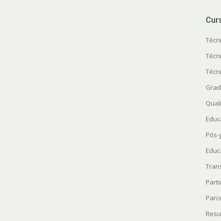
Cur
Técn
Técn
Técn
Grad
Quali
Educ
Pós-
Educ
Tran
Parti
Parc
Resu