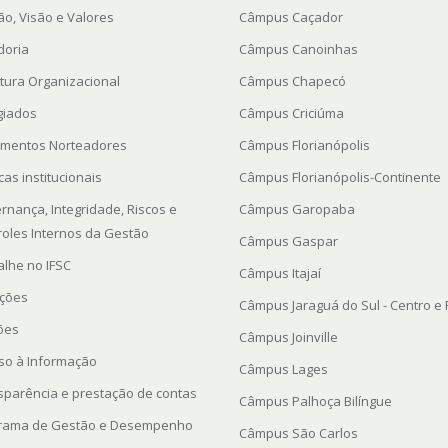
ão, Visão e Valores
Câmpus Caçador
doria
Câmpus Canoinhas
utura Organizacional
Câmpus Chapecó
giados
Câmpus Criciúma
mentos Norteadores
Câmpus Florianópolis
icas institucionais
Câmpus Florianópolis-Continente
rnança, Integridade, Riscos e
Câmpus Garopaba
roles Internos da Gestão
Câmpus Gaspar
alhe no IFSC
Câmpus Itajaí
ações
Câmpus Jaraguá do Sul - Centro e
ções
Câmpus Joinville
so à Informação
Câmpus Lages
sparência e prestação de contas
Câmpus Palhoça Bilíngue
rama de Gestão e Desempenho
Câmpus São Carlos