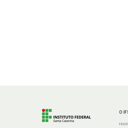
O I
Histó