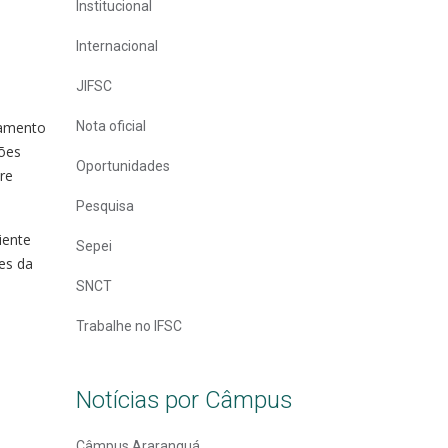
Institucional
Internacional
JIFSC
jamento
Nota oficial
ões
Oportunidades
re
Pesquisa
iente
Sepei
mes da
SNCT
Trabalhe no IFSC
Notícias por Câmpus
Câmpus Araranguá