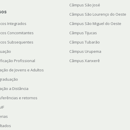
Câmpus São José
sos
Câmpus São Lourenço do Oeste
icos Integrados
Câmpus São Miguel do Oeste
icos Concomitantes
Câmpus Tijucas
icos Subsequentes
Câmpus Tubarão
uação
Câmpus Urupema
ficação Profissional
Câmpus Xanxerê
ação de Jovens e Adultos
graduação
ação a Distância
sferências e retornos
uIF
erias
ltados