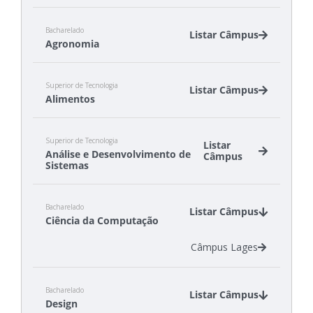
Bacharelado
Listar Câmpus
Agronomia
Câmpus Canoinhas
Superior de Tecnologia
Câmpus São Miguel do Oeste
Listar Câmpus
Alimentos
Câmpus Canoinhas
Superior de Tecnologia
Câmpus São Miguel do Oeste
Listar
Análise e Desenvolvimento de
Câmpus
Sistemas
Câmpus Canoinhas
Bacharelado
Câmpus Gaspar
Listar Câmpus
Ciência da Computação
Câmpus São José
Câmpus Tubarão
Câmpus Lages
Câmpus Xanxerê
Bacharelado
Listar Câmpus
Design