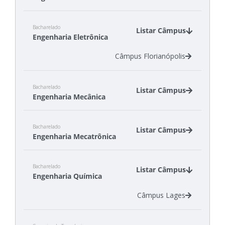
Câmpus Florianópolis
Bacharelado
Câmpus Itajaí
Listar Câmpus
Engenharia Eletrônica
Câmpus Jaraguá do Sul - Rau
Câmpus Joinville
Câmpus Florianópolis
Bacharelado
Listar Câmpus
Engenharia Mecânica
Câmpus Jaraguá do Sul - Rau
Bacharelado
Câmpus Joinville
Listar Câmpus
Engenharia Mecatrônica
Câmpus Lages
Câmpus Xanxerê
Câmpus Criciúma
Bacharelado
Câmpus Florianópolis
Listar Câmpus
Engenharia Química
Câmpus Lages