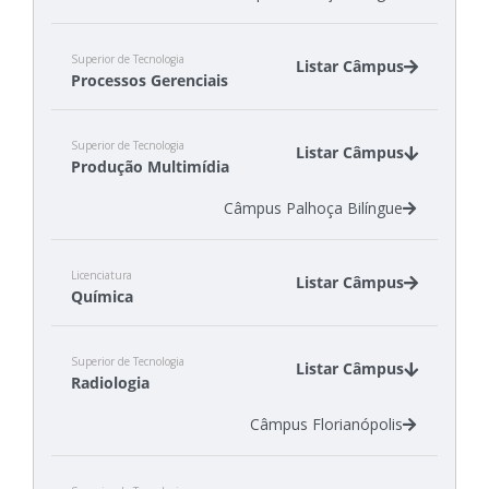
Superior de Tecnologia
Listar Câmpus
Processos Gerenciais
Câmpus Gaspar
Superior de Tecnologia
Câmpus São Miguel do Oeste
Listar Câmpus
Produção Multimídia
Câmpus Tubarão
Câmpus Palhoça Bilíngue
Licenciatura
Listar Câmpus
Química
Câmpus Criciúma
Superior de Tecnologia
Câmpus São José
Listar Câmpus
Radiologia
Câmpus Florianópolis