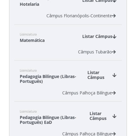
Listar Câmpus
Hotelaria
Câmpus Florianópolis-Continente
Licenciatura
Listar Câmpus
Matemática
Câmpus Tubarão
Licenciatura
Listar
Pedagogia Bilíngue (Libras-
Câmpus
Português)
Câmpus Palhoça Bilíngue
Licenciatura
Listar
Pedagogia Bilíngue (Libras-
Câmpus
Português) EaD
Câmpus Palhoça Bilíngue