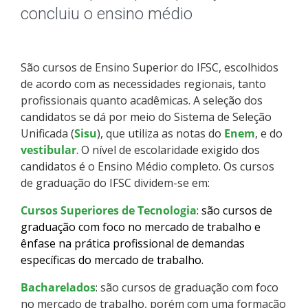
Pós-graduação
concluiu o ensino médio
Educação a Distância
São cursos de Ensino Superior do IFSC, escolhidos
Educação de Jovens e Adultos
de acordo com as necessidades regionais, tanto
profissionais quanto acadêmicas. A seleção dos
Transferências e retornos
candidatos se dá por meio do Sistema de Seleção
Unificada (
Sisu
), que utiliza as notas do
Enem
, e do
PartiuIF
vestibular
. O nível de escolaridade exigido dos
candidatos é o Ensino Médio completo. Os cursos
de graduação do IFSC dividem-se em:
Parcerias
Cursos Superiores de Tecnologia
:
são cursos de
graduação com foco no mercado de trabalho e
ênfase na prática profissional de demandas
Processo de Inscrição
específicas do mercado de trabalho.
Bacharelados
Resultados
: são cursos de graduação com foco
no mercado de trabalho, porém com uma formação