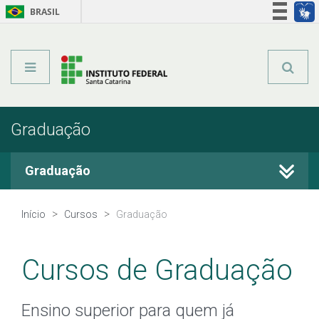
BRASIL
Órgãos do Governo
Acesso à informação
Legislação
Graduação
Graduação
Cursos Técnicos
Início
Cursos
Graduação
Graduação
Cursos de Graduação
Qualificação Profissional
Ensino superior para quem já