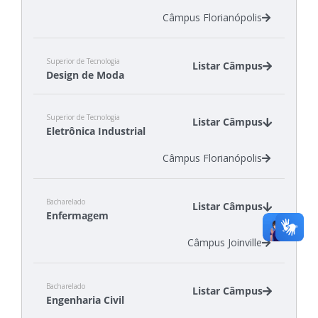
Câmpus Florianópolis
Superior de Tecnologia
Listar Câmpus
Design de Moda
Câmpus Araranguá
Superior de Tecnologia
Câmpus Gaspar
Listar Câmpus
Eletrônica Industrial
Câmpus Jaraguá do Sul - Centro
Câmpus Florianópolis
Bacharelado
Listar Câmpus
Enfermagem
Câmpus Joinville
Bacharelado
Listar Câmpus
Engenharia Civil