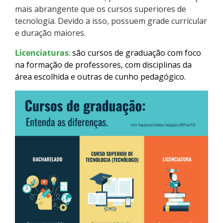
mais abrangente que os cursos superiores de
Como posso estudar no IFSC?
tecnologia. Devido a isso, possuem grade curricular
e duração maiores.
Calendário de inscrições
Licenciaturas
:
são cursos de graduação com foco
Processos Seletivos
na formação de professores, com disciplinas da
área escolhida e outras de cunho pedagógico.
Cotas
Orientações para comprovação de cotas
Inscrições e acompanhamento
Orientações para Matrícula
Estatísticas dos Processos Seletivos
Cadastro de interesse