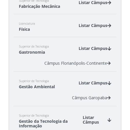
Superior de Tecnologia
Listar Câmpus
Fabricação Mecânica
Câmpus Chapecó
Licenciatura
Câmpus Itajaí
Listar Câmpus
Física
Câmpus Jaraguá do Sul - Rau
Câmpus Araranguá
Superior de Tecnologia
Câmpus Jaraguá do Sul - Centro
Listar Câmpus
Gastronomia
Câmpus Florianópolis-Continente
Superior de Tecnologia
Listar Câmpus
Gestão Ambiental
Câmpus Garopaba
Superior de Tecnologia
Listar
Gestão da Tecnologia da
Câmpus
Informação