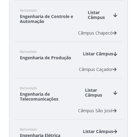
Câmpus Criciúma
Bacharelado
Câmpus Florianópolis
Listar
Engenharia de Controle e
Câmpus
Câmpus São Carlos
Automação
Câmpus Chapecó
Bacharelado
Listar Câmpus
Engenharia de Produção
Câmpus Caçador
Bacharelado
Listar
Engenharia de
Câmpus
Telecomunicações
Câmpus São José
Bacharelado
Listar Câmpus
Engenharia Elétrica