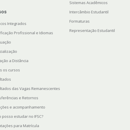
Sistemas Acadêmicos
sos
Intercâmbio Estudantil
Formaturas
icos Integrados
Representação Estudantil
ficação Profissional e Idiomas
uação
cialização
ação a Distância
s os cursos
ltados
ltados das Vagas Remanescentes
sferências e Retornos
rições e acompanhamento
 posso estudar no IFSC?
ntações para Matrícula