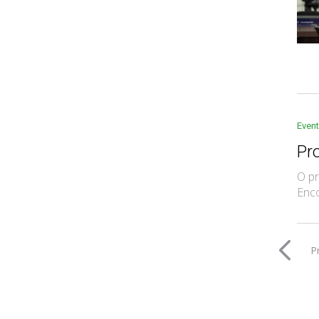
Even
Pr
O pr
Enco
P