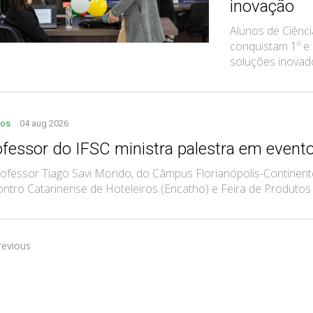
inovação
Alunos de Ciênc
conquistam 1º e
soluções inovad
tos
04 aug 2026
ofessor do IFSC ministra palestra em evento
ofessor Tiago Savi Mondo, do Câmpus Florianópolis-Continente
ntro Catarinense de Hoteleiros (Encatho) e Feira de Produtos e 
revious