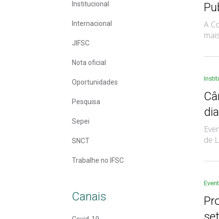
Institucional
Pu
A Co
Internacional
mais
JIFSC
Nota oficial
Insti
Oportunidades
Câ
Pesquisa
di
Sepei
Even
de L
SNCT
Trabalhe no IFSC
Even
Canais
Pr
set