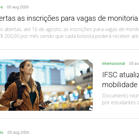
os
05 aug 2026
ertas as inscrições para vagas de monitoria
o abertas, até 16 de agosto, as inscrições para vagas de monito
$ 200,00 por mês sendo que cada bolsista poderá receber até trê
Internacional
05 au
IFSC atual
mobilidade
Documento reúne
por estudantes 
ão
05 aug 2026