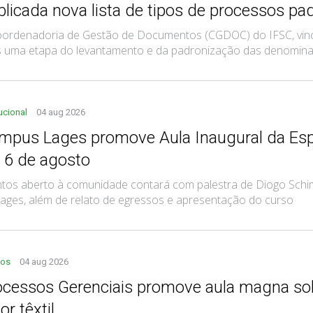
blicada nova lista de tipos de processos pa
ordenadoria de Gestão de Documentos (CGDOC) do IFSC, vincul
 uma etapa do levantamento e da padronização das denominaçõ
tucional
04 aug 2026
mpus Lages promove Aula Inaugural da Esp
a 6 de agosto
tos aberto à comunidade contará com palestra de Diogo Schim
ages, além de relato de egressos e apresentação do curso
tos
04 aug 2026
ocessos Gerenciais promove aula magna sob
or têxtil