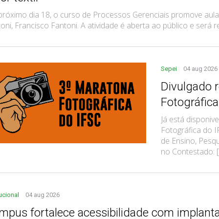
róximo dia 18, o curso de Processos Gerenciais promove aul
oni, Francisco Fantoni. A atividade é aberta ao público e será rea
Sepei
04 aug 2026
Divulgado 
Fotográfic
Já está disponi
Fotográfica do 
de Ensino, Pesqu
no Contestado: [.
tucional
04 aug 2026
mpus fortalece acessibilidade com implanta