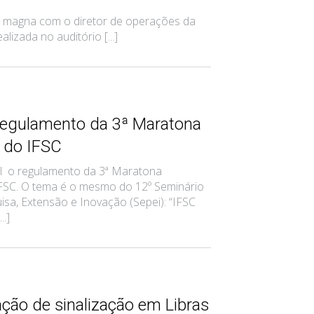
a magna com o diretor de operações da
lizada no auditório [...]
regulamento da 3ª Maratona
a do IFSC
vel o regulamento da 3ª Maratona
IFSC. O tema é o mesmo do 12º Seminário
isa, Extensão e Inovação (Sepei): “IFSC
..]
ção de sinalização em Libras