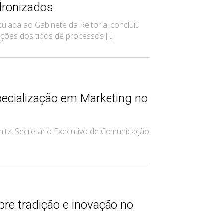
dronizados
ada ao Gabinete da Reitoria, concluiu
es dos tipos de processos [...]
ecialização em Marketing no
itz, Secretário Executivo de Comunicação
re tradição e inovação no