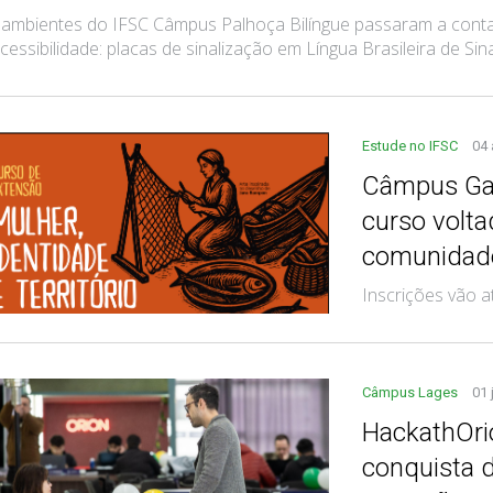
mbientes do IFSC Câmpus Palhoça Bilíngue passaram a contar
cessibilidade: placas de sinalização em Língua Brasileira de Sinais
Estude no IFSC
04
Câmpus Gar
curso volt
comunidade
Inscrições vão a
Câmpus Lages
01 
HackathOri
conquista 