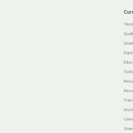
Cur
Técn
Quali
Grad
Espe
Educ
Todo
Resu
Resu
Tran
Insc
Como
Orie