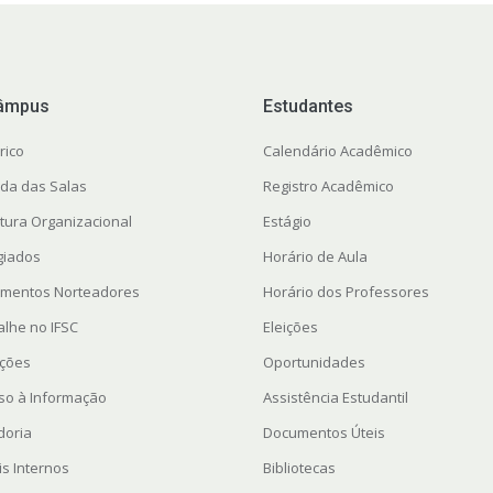
âmpus
Estudantes
rico
Calendário Acadêmico
da das Salas
Registro Acadêmico
utura Organizacional
Estágio
giados
Horário de Aula
mentos Norteadores
Horário dos Professores
alhe no IFSC
Eleições
ações
Oportunidades
so à Informação
Assistência Estudantil
doria
Documentos Úteis
is Internos
Bibliotecas