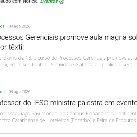
teúdo com Notícia
Eventos
.
tos
04 ago 2026
ocessos Gerenciais promove aula magna sob
or têxtil
róximo dia 18, o curso de Processos Gerenciais promove aul
oni, Francisco Fantoni. A atividade é aberta ao público e será rea
tos
04 ago 2026
ofessor do IFSC ministra palestra em evento
ofessor Tiago Savi Mondo, do Câmpus Florianópolis-Continente
ntro Catarinense de Hoteleiros (Encatho) e Feira de Produtos e 