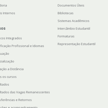
doria
Documentos Úteis
is Internos
Bibliotecas
Sistemas Acadêmicos
sos
Intercâmbio Estudantil
Formaturas
icos Integrados
Representação Estudantil
ficação Profissional e Idiomas
uação
cialização
ação a Distância
s os cursos
ltados
ltados das Vagas Remanescentes
sferências e Retornos
rições e acompanhamento