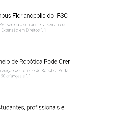
us Florianópolis do IFSC
 IFSC sediou a sua primeira Semana de
xtensão em Direitos [...]
neio de Robótica Pode Crer
ira edição do Torneio de Robótica Pode
0 crianças e [...]
tudantes, profissionais e