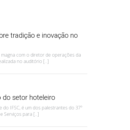
re tradição e inovação no
a magna com o diretor de operações da
lizada no auditório [...]
 do setor hoteleiro
 do IFSC, é um dos palestrantes do 37º
Serviços para [...]