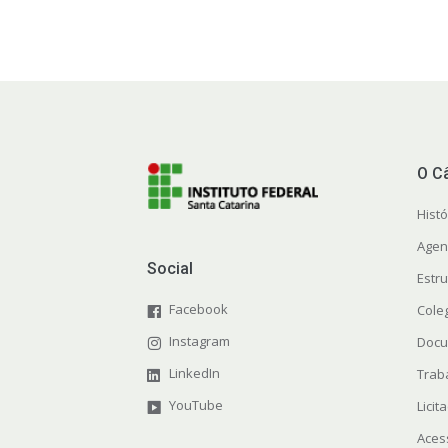
O C
Histó
Agen
Social
Estr
Facebook
Cole
Instagram
Docu
LinkedIn
Trab
YouTube
Licit
Aces