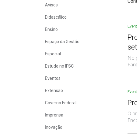
Con
Avisos
Didascálico
Even
Ensino
Pr
Espaço da Gestão
set
Especial
No p
Fant
Estude no IFSC
Eventos
Extensão
Even
Pr
Governo Federal
O pr
Imprensa
Enco
Inovação