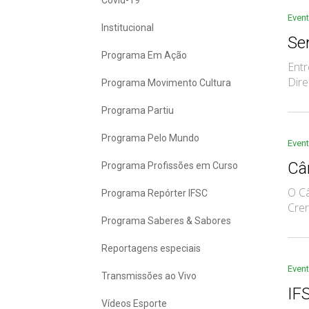
Covid-19
Even
Institucional
Se
Programa Em Ação
Entr
Dire
Programa Movimento Cultura
Programa Partiu
Programa Pelo Mundo
Even
Câ
Programa Profissões em Curso
O Câ
Programa Repórter IFSC
Crer
Programa Saberes & Sabores
Reportagens especiais
Even
Transmissões ao Vivo
IF
Vídeos Esporte