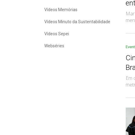
en
Vídeos Memórias
Mara
ment
Vídeos Minuto da Sustentabilidade
Vídeos Sepei
Webséries
Even
Ci
Bra
Em c
metr