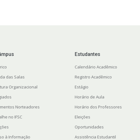
âmpus
Estudantes
rico
Calendário Acadêmico
da das Salas
Registro Acadêmico
utura Organizacional
Estágio
giados
Horário de Aula
mentos Norteadores
Horário dos Professores
alhe no IFSC
Eleições
ações
Oportunidades
so à Informação
Assistência Estudantil