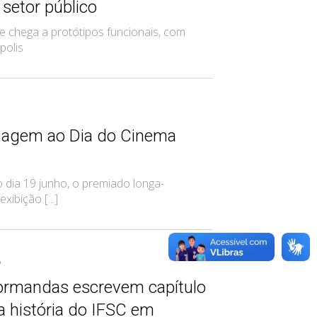
 setor público
e chega a protótipos funcionais, com
polis
nagem ao Dia do Cinema
dia 19 junho, o premiado longa-
ibição [...]
6
formandas escrevem capítulo
a história do IFSC em