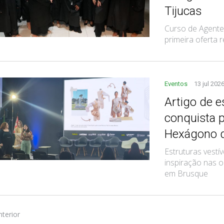
Tijucas
Curso de Agente
primeira oferta
Eventos
13 jul 202
Artigo de 
conquista 
Hexágono 
Estruturas vestí
inspiração nas o
em Brusque
nterior