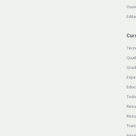
Ouvi
Edita
Cur
Técn
Quali
Grad
Espe
Educ
Todo
Resu
Resu
Tran
Insc