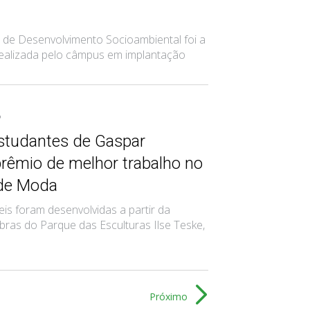
 de Desenvolvimento Socioambiental foi a
 realizada pelo câmpus em implantação
6
estudantes de Gaspar
prêmio de melhor trabalho no
de Moda
veis foram desenvolvidas a partir da
bras do Parque das Esculturas Ilse Teske,
Próximo