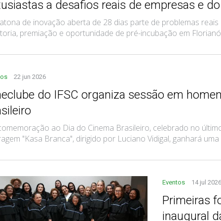
tusiastas a desafios reais de empresas e do
tona de inovação aberta de 28 dias parte de problemas reais 
oria, premiação e oportunidade de pré-incubação em Florianó
tos
22 jun 2026
neclube do IFSC organiza sessão em home
sileiro
omemoração ao Dia do Cinema Brasileiro, celebrado no último 
agem "Kasa Branca", dirigido por Luciano Vidigal, ganhará uma ex
Eventos
14 jul 202
Primeiras 
inaugural d