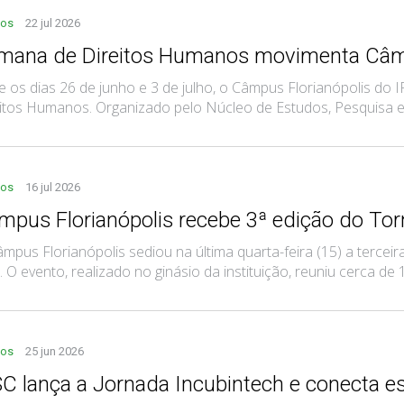
tos
22 jul 2026
mana de Direitos Humanos movimenta Câmp
e os dias 26 de junho e 3 de julho, o Câmpus Florianópolis do
itos Humanos. Organizado pelo Núcleo de Estudos, Pesquisa e E
tos
16 jul 2026
mpus Florianópolis recebe 3ª edição do Tor
mpus Florianópolis sediou na última quarta-feira (15) a terce
. O evento, realizado no ginásio da instituição, reuniu cerca de 16
tos
25 jun 2026
SC lança a Jornada Incubintech e conecta es