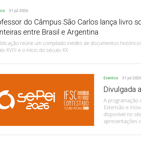
tos
31 jul 2026
ofessor do Câmpus São Carlos lança livro s
nteiras entre Brasil e Argentina
blicação reúne um compilado inédito de documentos históricos
lo XVIII e o início do século XX
Eventos
31 jul 202
Divulgada 
A programação d
Extensão e Inova
disponível no si
apresentações de 