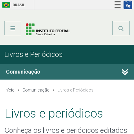
BRASIL
Órgãos do Governo
Acesso à informação
Legislação
Livros e Periódicos
Comunicação
Fale Conosco
Início
Comunicação
Livros e Periódicos
Perguntas Frequentes
Livros e periódicos
Notícias
Conheça os livros e periódicos editados