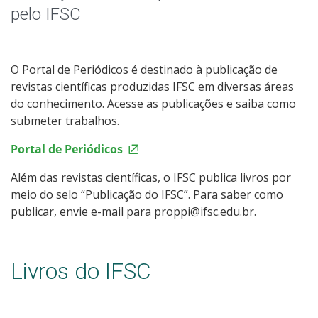
Assessoria de Imprensa
pelo IFSC
Blog do IFSC
O Portal de Periódicos é destinado à publicação de
Blog dos Intercambistas
revistas científicas produzidas IFSC em diversas áreas
do conhecimento. Acesse as publicações e saiba como
Espaço da Gestão
submeter trabalhos.
Portal de Periódicos
IFSC Verifica
Além das revistas científicas, o IFSC publica livros por
Eventos
meio do selo “Publicação do IFSC”. Para saber como
publicar, envie e-mail para proppi@ifsc.edu.br.
Livros e Periódicos
Livros do IFSC
Identidade Visual