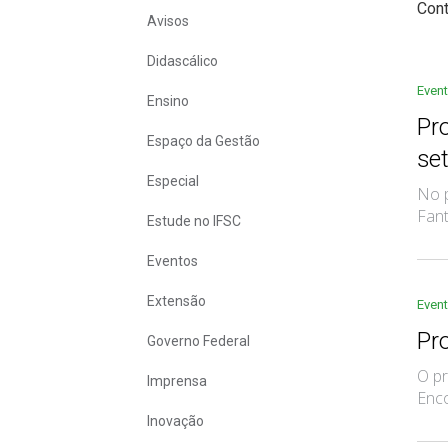
Con
Avisos
Didascálico
Even
Ensino
Pr
Espaço da Gestão
set
Especial
No p
Fant
Estude no IFSC
Eventos
Extensão
Even
Pr
Governo Federal
O pr
Imprensa
Enco
Inovação