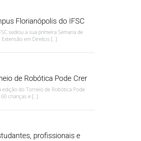
us Florianópolis do IFSC
 IFSC sediou a sua primeira Semana de
xtensão em Direitos [...]
neio de Robótica Pode Crer
ira edição do Torneio de Robótica Pode
0 crianças e [...]
tudantes, profissionais e