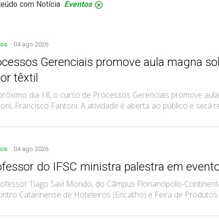
teúdo com Notícia
Eventos
.
tos
04 ago 2026
ocessos Gerenciais promove aula magna sob
or têxtil
róximo dia 18, o curso de Processos Gerenciais promove aul
oni, Francisco Fantoni. A atividade é aberta ao público e será rea
tos
04 ago 2026
ofessor do IFSC ministra palestra em evento
ofessor Tiago Savi Mondo, do Câmpus Florianópolis-Continente
ntro Catarinense de Hoteleiros (Encatho) e Feira de Produtos e 