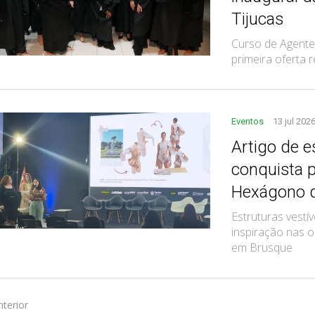
Tijucas
Curso de Agente
primeira oferta
Eventos
13 jul 202
Artigo de 
conquista 
Hexágono 
Estruturas vestí
inspiração nas o
em Brusque
nterior