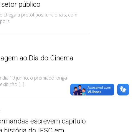
 setor público
e chega a protótipos funcionais, com
polis
nagem ao Dia do Cinema
dia 19 junho, o premiado longa-
ibição [...]
6
formandas escrevem capítulo
a história do IFSC em