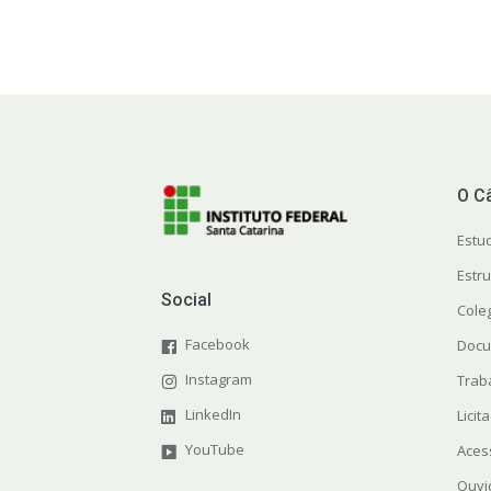
O C
Estu
Estr
Social
Cole
Facebook
Docu
Instagram
Trab
LinkedIn
Licit
YouTube
Aces
Ouvi