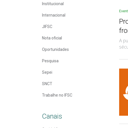
Institucional
Even
Internacional
Pr
JIFSC
fro
Nota oficial
A pu
sécu
Oportunidades
Pesquisa
Sepei
SNCT
Trabalhe no IFSC
Canais