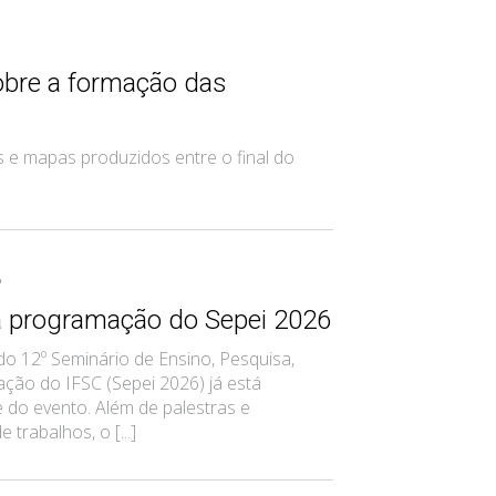
obre a formação das
 e mapas produzidos entre o final do
6
a programação do Sepei 2026
o 12º Seminário de Ensino, Pesquisa,
ção do IFSC (Sepei 2026) já está
te do evento. Além de palestras e
trabalhos, o [...]