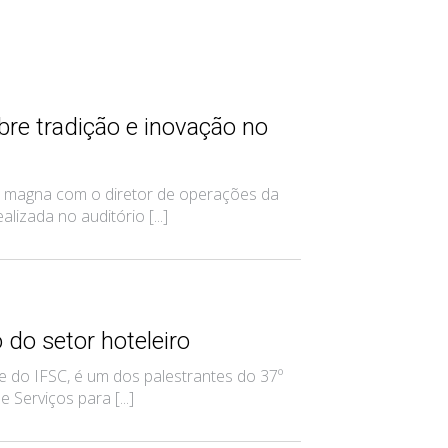
re tradição e inovação no
a magna com o diretor de operações da
lizada no auditório [...]
 do setor hoteleiro
 do IFSC, é um dos palestrantes do 37º
Serviços para [...]