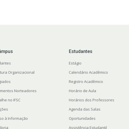
âmpus
Estudantes
dantes
Estágio
utura Organizacional
Calendário Acadêmico
giados
Registro Acadêmico
mentos Norteadores
Horário de Aula
alhe no IFSC
Horários dos Professores
ações
Agenda das Salas
so à Informação
Oportunidades
doria
Assistência Estudantil