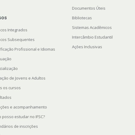
Documentos Úteis
sos
Bibliotecas
Sistemas Acadêmicos
icos Integrados
Intercâmbio Estudantil
icos Subsequentes
Ações Inclusivas
ficação Profissional e Idiomas
uação
cialização
ação de Jovens e Adultos
s os cursos
ltados
rições e acompanhamento
 posso estudar no IFSC?
ndários de inscrições