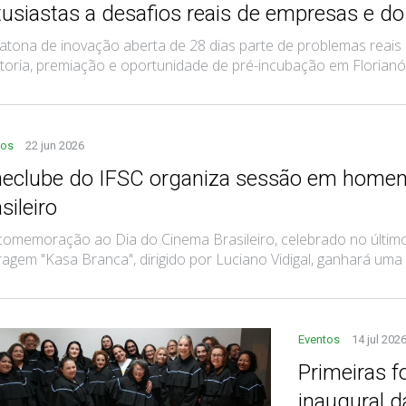
tusiastas a desafios reais de empresas e do
tona de inovação aberta de 28 dias parte de problemas reais 
oria, premiação e oportunidade de pré-incubação em Florianó
tos
22 jun 2026
neclube do IFSC organiza sessão em home
sileiro
omemoração ao Dia do Cinema Brasileiro, celebrado no último 
agem "Kasa Branca", dirigido por Luciano Vidigal, ganhará uma ex
Eventos
14 jul 202
Primeiras 
inaugural d