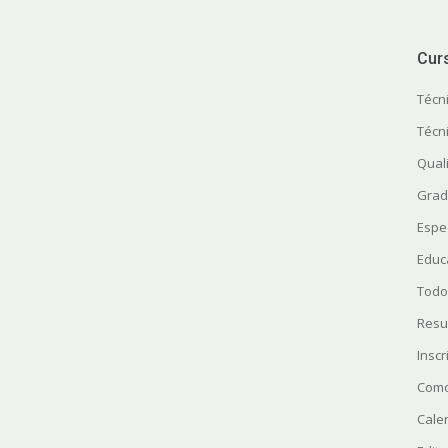
Cur
Técn
Técn
Quali
Grad
Espe
Educ
Todo
Resu
Insc
Como
Cale