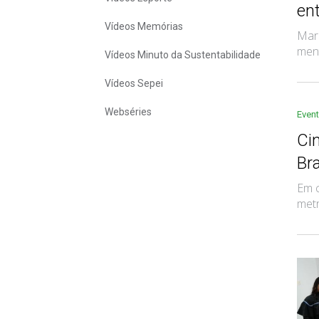
en
Vídeos Memórias
Mara
ment
Vídeos Minuto da Sustentabilidade
Vídeos Sepei
Webséries
Even
Ci
Bra
Em c
metr