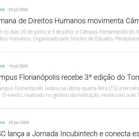
tos
22 jul 2026
mana de Direitos Humanos movimenta Câmp
e os dias 26 de junho e 3 de julho, o Câmpus Florianópolis do
itos Humanos. Organizado pelo Núcleo de Estudos, Pesquisa e E
tos
16 jul 2026
mpus Florianópolis recebe 3ª edição do Tor
mpus Florianópolis sediou na última quarta-feira (15) a terce
. O evento, realizado no ginásio da instituição, reuniu cerca de 16
tos
25 jun 2026
SC lança a Jornada Incubintech e conecta es