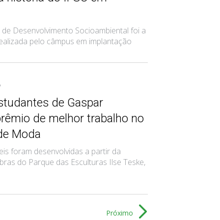
 de Desenvolvimento Socioambiental foi a
 realizada pelo câmpus em implantação
6
estudantes de Gaspar
prêmio de melhor trabalho no
de Moda
veis foram desenvolvidas a partir da
bras do Parque das Esculturas Ilse Teske,
Próximo