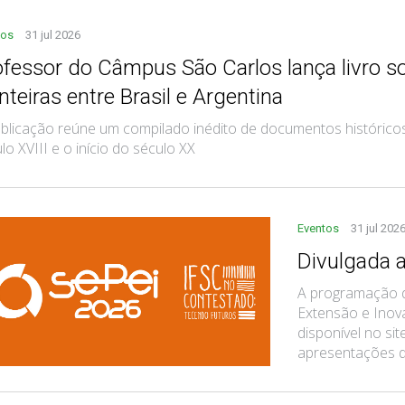
tos
31 jul 2026
ofessor do Câmpus São Carlos lança livro s
nteiras entre Brasil e Argentina
blicação reúne um compilado inédito de documentos históricos
lo XVIII e o início do século XX
Eventos
31 jul 202
Divulgada 
A programação d
Extensão e Inova
disponível no si
apresentações de 