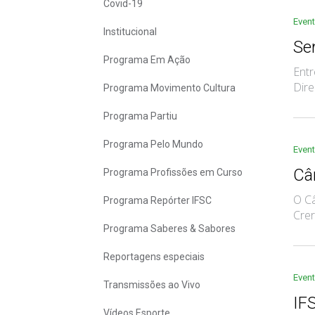
Covid-19
Even
Institucional
Se
Programa Em Ação
Entr
Dire
Programa Movimento Cultura
Programa Partiu
Programa Pelo Mundo
Even
Câ
Programa Profissões em Curso
O Câ
Programa Repórter IFSC
Crer
Programa Saberes & Sabores
Reportagens especiais
Even
Transmissões ao Vivo
IF
Vídeos Esporte