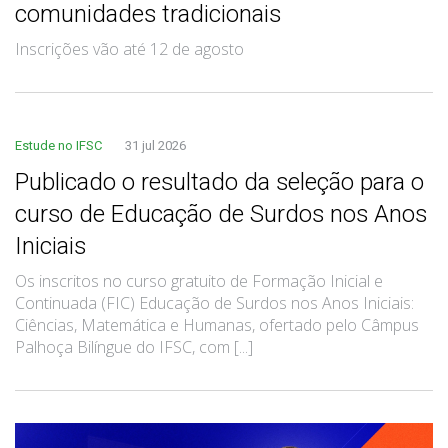
comunidades tradicionais
Inscrições vão até 12 de agosto
Estude no IFSC
31 jul 2026
Publicado o resultado da seleção para o
curso de Educação de Surdos nos Anos
Iniciais
Os inscritos no curso gratuito de Formação Inicial e
Continuada (FIC) Educação de Surdos nos Anos Iniciais:
Ciências, Matemática e Humanas, ofertado pelo Câmpus
Palhoça Bilíngue do IFSC, com [...]