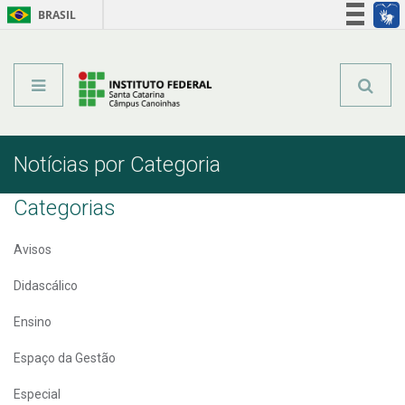
BRASIL
Órgãos do Governo
Acesso à informação
Legislação
Notícias por Categoria
Categorias
Avisos
Didascálico
Ensino
Espaço da Gestão
Especial