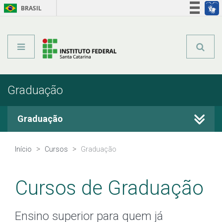
BRASIL
Órgãos do Governo
Acesso à informação
Legislação
Graduação
Graduação
Cursos Técnicos
Início
Cursos
Graduação
Graduação
Cursos de Graduação
Qualificação Profissional
Ensino superior para quem já