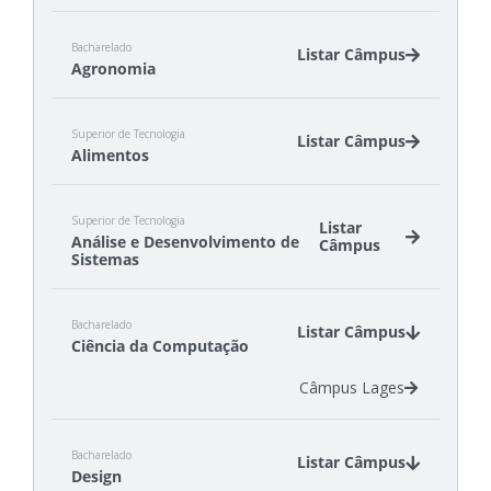
Bacharelado
Listar Câmpus
Agronomia
Câmpus Canoinhas
Superior de Tecnologia
Câmpus São Miguel do Oeste
Listar Câmpus
Alimentos
Câmpus Canoinhas
Superior de Tecnologia
Câmpus São Miguel do Oeste
Listar
Análise e Desenvolvimento de
Câmpus
Sistemas
Câmpus Canoinhas
Bacharelado
Câmpus Gaspar
Listar Câmpus
Ciência da Computação
Câmpus São José
Câmpus Tubarão
Câmpus Lages
Câmpus Xanxerê
Bacharelado
Listar Câmpus
Design