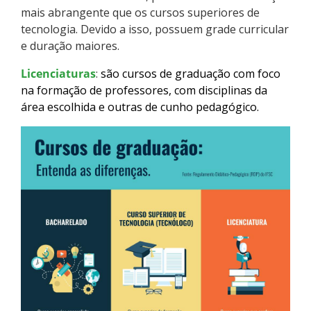
mais abrangente que os cursos superiores de
Como posso estudar no IFSC?
tecnologia. Devido a isso, possuem grade curricular
e duração maiores.
Calendário de inscrições
Licenciaturas
:
são cursos de graduação com foco
Processos Seletivos
na formação de professores, com disciplinas da
área escolhida e outras de cunho pedagógico.
Cotas
Orientações para comprovação de cotas
Inscrições e acompanhamento
Orientações para Matrícula
Estatísticas dos Processos Seletivos
Cadastro de interesse