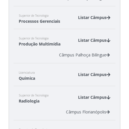
Superior de Tecnologia
Listar Câmpus
Processos Gerenciais
Câmpus Gaspar
Superior de Tecnologia
Câmpus São Miguel do Oeste
Listar Câmpus
Produção Multimídia
Câmpus Tubarão
Câmpus Palhoça Bilíngue
Licenciatura
Listar Câmpus
Química
Câmpus Criciúma
Superior de Tecnologia
Câmpus São José
Listar Câmpus
Radiologia
Câmpus Florianópolis