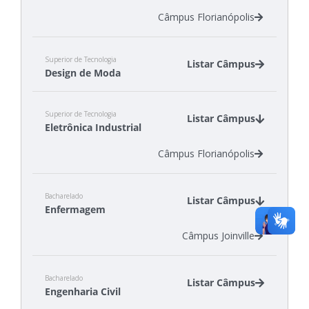
Câmpus Florianópolis
Superior de Tecnologia
Listar Câmpus
Design de Moda
Câmpus Araranguá
Superior de Tecnologia
Câmpus Gaspar
Listar Câmpus
Eletrônica Industrial
Câmpus Jaraguá do Sul - Centro
Câmpus Florianópolis
Bacharelado
Listar Câmpus
Enfermagem
Câmpus Joinville
Bacharelado
Listar Câmpus
Engenharia Civil