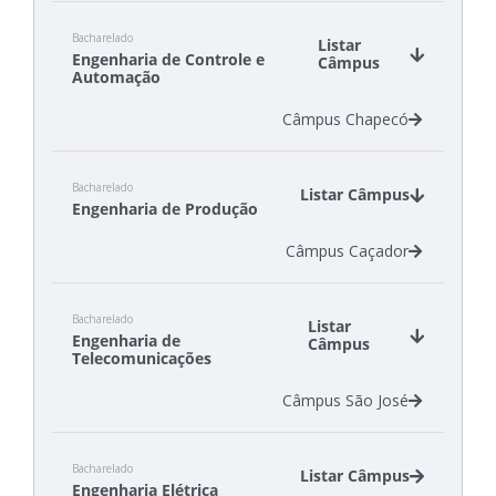
Câmpus Criciúma
Bacharelado
Câmpus Florianópolis
Listar
Engenharia de Controle e
Câmpus
Câmpus São Carlos
Automação
Câmpus Chapecó
Bacharelado
Listar Câmpus
Engenharia de Produção
Câmpus Caçador
Bacharelado
Listar
Engenharia de
Câmpus
Telecomunicações
Câmpus São José
Bacharelado
Listar Câmpus
Engenharia Elétrica