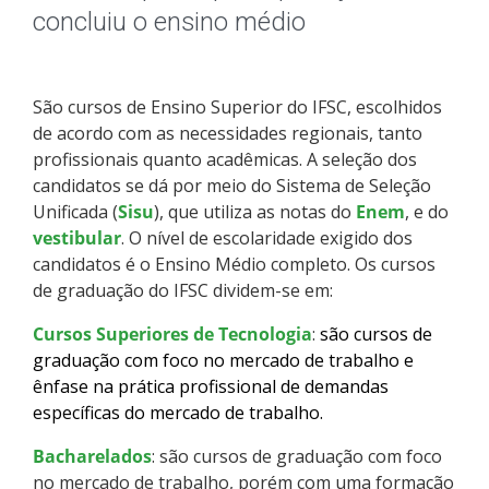
Pós-graduação
concluiu o ensino médio
Educação a Distância
São cursos de Ensino Superior do IFSC, escolhidos
Educação de Jovens e Adultos
de acordo com as necessidades regionais, tanto
profissionais quanto acadêmicas. A seleção dos
Transferências e retornos
candidatos se dá por meio do Sistema de Seleção
Unificada (
Sisu
), que utiliza as notas do
Enem
, e do
PartiuIF
vestibular
. O nível de escolaridade exigido dos
candidatos é o Ensino Médio completo. Os cursos
de graduação do IFSC dividem-se em:
Parcerias
Cursos Superiores de Tecnologia
:
são cursos de
graduação com foco no mercado de trabalho e
ênfase na prática profissional de demandas
Processo de Inscrição
específicas do mercado de trabalho.
Bacharelados
Resultados
: são cursos de graduação com foco
no mercado de trabalho, porém com uma formação