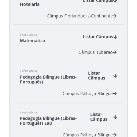
Listar Câmpus
Hotelaria
Câmpus Florianópolis-Continente
Licenciatura
Listar Câmpus
Matemática
Câmpus Tubarão
Licenciatura
Listar
Pedagogia Bilíngue (Libras-
Câmpus
Português)
Câmpus Palhoça Bilíngue
Licenciatura
Listar
Pedagogia Bilíngue (Libras-
Câmpus
Português) EaD
Câmpus Palhoça Bilíngue