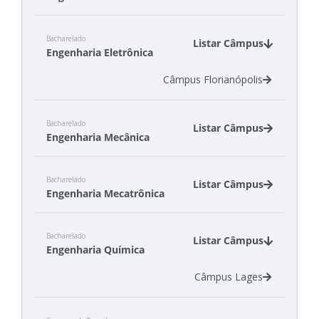
Câmpus Florianópolis
Bacharelado
Câmpus Itajaí
Listar Câmpus
Engenharia Eletrônica
Câmpus Jaraguá do Sul - Rau
Câmpus Joinville
Câmpus Florianópolis
Bacharelado
Listar Câmpus
Engenharia Mecânica
Câmpus Jaraguá do Sul - Rau
Bacharelado
Câmpus Joinville
Listar Câmpus
Engenharia Mecatrônica
Câmpus Lages
Câmpus Xanxerê
Câmpus Criciúma
Bacharelado
Câmpus Florianópolis
Listar Câmpus
Engenharia Química
Câmpus Lages