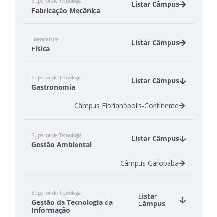
Superior de Tecnologia
Listar Câmpus
Fabricação Mecânica
Câmpus Chapecó
Licenciatura
Câmpus Itajaí
Listar Câmpus
Física
Câmpus Jaraguá do Sul - Rau
Câmpus Araranguá
Superior de Tecnologia
Câmpus Jaraguá do Sul - Centro
Listar Câmpus
Gastronomia
Câmpus Florianópolis-Continente
Superior de Tecnologia
Listar Câmpus
Gestão Ambiental
Câmpus Garopaba
Superior de Tecnologia
Listar
Gestão da Tecnologia da
Câmpus
Informação