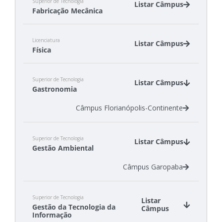
Superior de Tecnologia
Listar Câmpus
Fabricação Mecânica
Câmpus Chapecó
Licenciatura
Câmpus Itajaí
Listar Câmpus
Física
Câmpus Jaraguá do Sul - Rau
Câmpus Araranguá
Superior de Tecnologia
Câmpus Jaraguá do Sul - Centro
Listar Câmpus
Gastronomia
Câmpus Florianópolis-Continente
Superior de Tecnologia
Listar Câmpus
Gestão Ambiental
Câmpus Garopaba
Superior de Tecnologia
Listar
Gestão da Tecnologia da
Câmpus
Informação