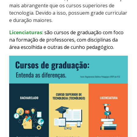
mais abrangente que os cursos superiores de
Como posso estudar no IFSC?
tecnologia. Devido a isso, possuem grade curricular
e duração maiores.
Calendário de inscrições
Licenciaturas
:
são cursos de graduação com foco
Processos Seletivos
na formação de professores, com disciplinas da
área escolhida e outras de cunho pedagógico.
Cotas
Orientações para comprovação de cotas
Inscrições e acompanhamento
Orientações para Matrícula
Estatísticas dos Processos Seletivos
Cadastro de interesse