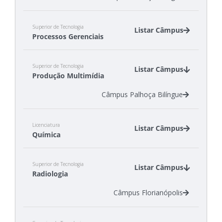
Superior de Tecnologia
Listar Câmpus
Processos Gerenciais
Câmpus Gaspar
Superior de Tecnologia
Câmpus São Miguel do Oeste
Listar Câmpus
Produção Multimídia
Câmpus Tubarão
Câmpus Palhoça Bilíngue
Licenciatura
Listar Câmpus
Química
Câmpus Criciúma
Superior de Tecnologia
Câmpus São José
Listar Câmpus
Radiologia
Câmpus Florianópolis