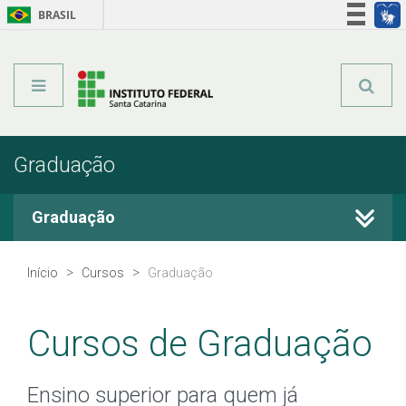
BRASIL
Órgãos do Governo
Acesso à informação
Legislação
Graduação
Graduação
Cursos Técnicos
Início
Cursos
Graduação
Graduação
Cursos de Graduação
Qualificação Profissional
Ensino superior para quem já