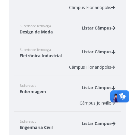
Câmpus Florianópolis
Superior de Tecnologia
Listar Câmpus
Design de Moda
Câmpus Araranguá
Superior de Tecnologia
Câmpus Gaspar
Listar Câmpus
Eletrônica Industrial
Câmpus Jaraguá do Sul - Centro
Câmpus Florianópolis
Bacharelado
Listar Câmpus
Enfermagem
Câmpus Joinville
Bacharelado
Listar Câmpus
Engenharia Civil