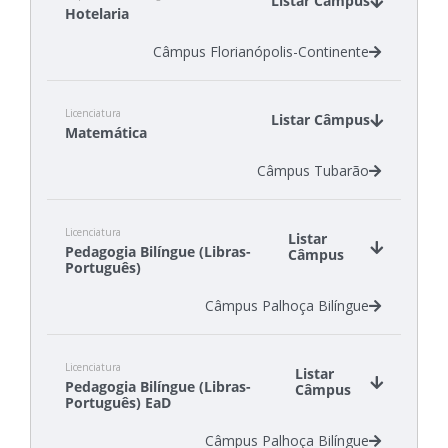
Listar Câmpus
Hotelaria
Câmpus Florianópolis-Continente
Licenciatura
Listar Câmpus
Matemática
Câmpus Tubarão
Licenciatura
Listar
Pedagogia Bilíngue (Libras-
Câmpus
Português)
Câmpus Palhoça Bilíngue
Licenciatura
Listar
Pedagogia Bilíngue (Libras-
Câmpus
Português) EaD
Câmpus Palhoça Bilíngue