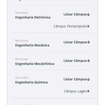
Câmpus Florianópolis
Bacharelado
Câmpus Itajaí
Listar Câmpus
Engenharia Eletrônica
Câmpus Jaraguá do Sul - Rau
Câmpus Joinville
Câmpus Florianópolis
Bacharelado
Listar Câmpus
Engenharia Mecânica
Câmpus Jaraguá do Sul - Rau
Bacharelado
Câmpus Joinville
Listar Câmpus
Engenharia Mecatrônica
Câmpus Lages
Câmpus Xanxerê
Câmpus Criciúma
Bacharelado
Câmpus Florianópolis
Listar Câmpus
Engenharia Química
Câmpus Lages