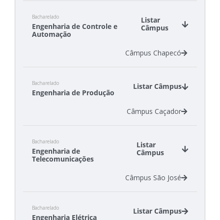
Câmpus Criciúma
Bacharelado
Câmpus Florianópolis
Listar
Engenharia de Controle e
Câmpus
Câmpus São Carlos
Automação
Câmpus Chapecó
Bacharelado
Listar Câmpus
Engenharia de Produção
Câmpus Caçador
Bacharelado
Listar
Engenharia de
Câmpus
Telecomunicações
Câmpus São José
Bacharelado
Listar Câmpus
Engenharia Elétrica