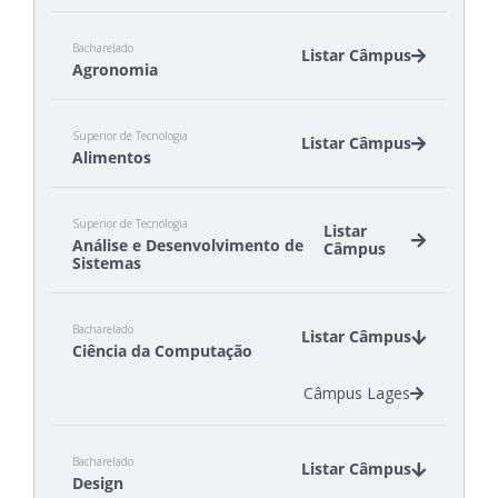
Bacharelado
Listar Câmpus
Agronomia
Câmpus Canoinhas
Superior de Tecnologia
Câmpus São Miguel do Oeste
Listar Câmpus
Alimentos
Câmpus Canoinhas
Superior de Tecnologia
Câmpus São Miguel do Oeste
Listar
Análise e Desenvolvimento de
Câmpus
Sistemas
Câmpus Canoinhas
Bacharelado
Câmpus Gaspar
Listar Câmpus
Ciência da Computação
Câmpus São José
Câmpus Tubarão
Câmpus Lages
Câmpus Xanxerê
Bacharelado
Listar Câmpus
Design