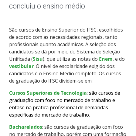
Pós-graduação
concluiu o ensino médio
Educação a Distância
São cursos de Ensino Superior do IFSC, escolhidos
Educação de Jovens e Adultos
de acordo com as necessidades regionais, tanto
profissionais quanto acadêmicas. A seleção dos
Transferências e retornos
candidatos se dá por meio do Sistema de Seleção
Unificada (
Sisu
), que utiliza as notas do
Enem
, e do
PartiuIF
vestibular
. O nível de escolaridade exigido dos
candidatos é o Ensino Médio completo. Os cursos
de graduação do IFSC dividem-se em:
Parcerias
Cursos Superiores de Tecnologia
:
são cursos de
graduação com foco no mercado de trabalho e
ênfase na prática profissional de demandas
Processo de Inscrição
específicas do mercado de trabalho.
Bacharelados
Resultados
: são cursos de graduação com foco
no mercado de trabalho, porém com uma formação