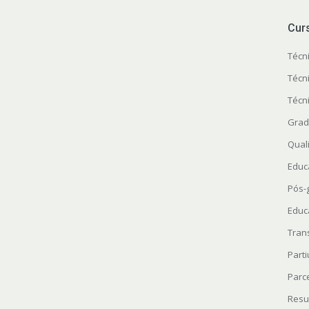
Cur
Técn
Técn
Técn
Grad
Quali
Educ
Pós-
Educ
Tran
Parti
Parc
Resu