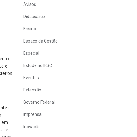
Avisos
Didascálico
Ensino
Espaço da Gestão
Especial
vento,
te e
Estude no IFSC
teiros
Eventos
Extensão
Governo Federal
nte e
m
Imprensa
o em
Inovação
tal e
tores.