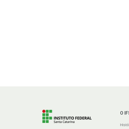
O I
Histó