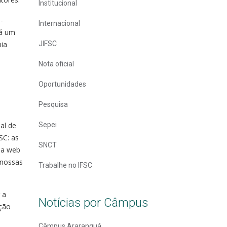
Institucional
-
Internacional
rá um
mia
JIFSC
Nota oficial
Oportunidades
Pesquisa
al de
Sepei
SC: as
SNCT
ma web
 nossas
Trabalhe no IFSC
 a
Notícias por Câmpus
ação
Câmpus Araranguá