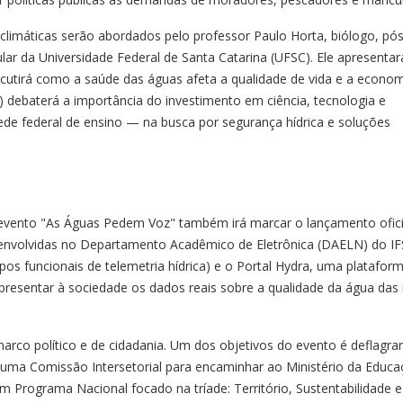
 climáticas serão abordados pelo professor Paulo Horta, biólogo, pós
lar da Universidade Federal de Santa Catarina (UFSC). Ele apresenta
iscutirá como a saúde das águas afeta a qualidade de vida e a econo
T) debaterá a importância do investimento em ciência, tecnologia e
de federal de ensino — na busca por segurança hídrica e soluções
 evento "As Águas Pedem Voz" também irá marcar o lançamento ofici
senvolvidas no Departamento Acadêmico de Eletrônica (DAELN) do IF
os funcionais de telemetria hídrica) e o Portal Hydra, uma platafor
 apresentar à sociedade os dados reais sobre a qualidade da água das
rco político e de cidadania. Um dos objetivos do evento é deflagrar
 uma Comissão Intersetorial para encaminhar ao Ministério da Educ
Programa Nacional focado na tríade: Território, Sustentabilidade e