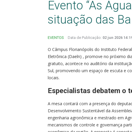
Evento “As Água
situação das Ba
EVENTOS
Data de Publicação:
02 jun 2026 14:1
O Câmpus Florianópolis do Instituto Feder
Eletrônica (Daeln) , promove no próximo d
gratuito, acontece no auditório da institui
Sul, promovendo um espaço de escuta e con
locais.
Especialistas debatem o 
A mesa contará com a presença do deputad
Desenvolvimento Sustentável da Assembleia
engenharia agronômica e mestrado em Agr
mecanismos de controle e governança partici
econômico da região. A proposta é conectar