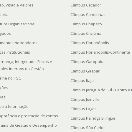
ão, Visão e Valores
Câmpus Caçador
doria
Câmpus Canoinhas
utura Organizacional
Câmpus Chapecó
giados
Câmpus Criciúma
mentos Norteadores
Câmpus Florianópolis
icas institucionais
Câmpus Florianópolis-Continente
rnança, Integridade, Riscos e
Câmpus Garopaba
roles Internos da Gestão
Câmpus Gaspar
alhe no IFSC
Câmpus Itajaí
ações
Câmpus Jaraguá do Sul - Centro e
ções
Câmpus Joinville
so à Informação
Câmpus Lages
sparência e prestação de contas
Câmpus Palhoça Bilíngue
rama de Gestão e Desempenho
Câmpus São Carlos