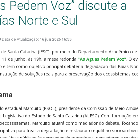
s Pedem Voz” discute a
ías Norte e Sul
9
Data de Atualização:
16 jun 2026 16:55
al de Santa Catarina (IFSC), por meio do Departamento Acadêmico de
ia 11 de junho, às 19h, a mesa redonda
"As Águas Pedem Voz"
. O e
ção e tem como objetivo principal debater a degradação das Baías Nor
strução de soluções reais para a preservação dos ecossistemas cos
tema
o estadual Marquito (PSOL), presidente da Comissão de Meio Ambie
 Legislativa do Estado de Santa Catarina (ALESC). Com formação e
oecossistemas, Marquito atuará como mediador do debate, focand
pativa para frear a degradação e restaurar o equilíbrio socioambien
 políticas públicas às demandas de moradores, pescadores e maricul