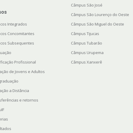
Câmpus São José
sos
Câmpus São Lourenço do Oeste
icos Integrados
Câmpus São Miguel do Oeste
icos Concomitantes
Câmpus Tijucas
icos Subsequentes
Câmpus Tubarão
uação
Câmpus Urupema
ficação Profissional
Câmpus Xanxerê
ação de Jovens e Adultos
graduação
ação a Distância
sferências e retornos
uIF
erias
ltados