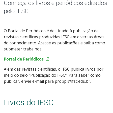
Programas de Mestrado
Conheça os livros e periódicos editados
pelo IFSC
NIT - Núcleo de Inovação Tecnológica
Polo de Inovação
O Portal de Periódicos é destinado à publicação de
revistas científicas produzidas IFSC em diversas áreas
Livros e Periódicos
do conhecimento. Acesse as publicações e saiba como
submeter trabalhos.
Laboratórios
Portal de Periódicos
Comitê de Ética em Pesquisa com Seres Humanos
Além das revistas científicas, o IFSC publica livros por
meio do selo “Publicação do IFSC”. Para saber como
publicar, envie e-mail para proppi@ifsc.edu.br.
Equipes de competição
Livros do IFSC