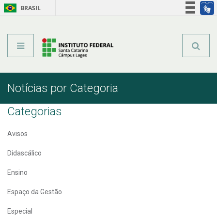
BRASIL
Órgãos do Governo
Acesso à informação
Legislação
Notícias por Categoria
Categorias
Avisos
Didascálico
Ensino
Espaço da Gestão
Especial