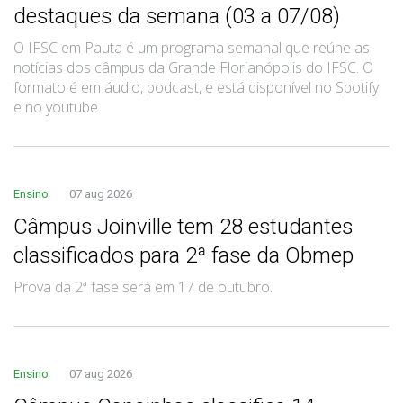
destaques da semana (03 a 07/08)
O IFSC em Pauta é um programa semanal que reúne as
notícias dos câmpus da Grande Florianópolis do IFSC. O
formato é em áudio, podcast, e está disponível no Spotify
e no youtube.
Ensino
07 aug 2026
Câmpus Joinville tem 28 estudantes
classificados para 2ª fase da Obmep
Prova da 2ª fase será em 17 de outubro.
Ensino
07 aug 2026