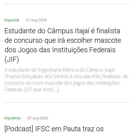
Especial
07 aug 2026
Estudante do Câmpus Itajaí é finalista
de concurso que irá escolher mascote
dos Jogos das Instituições Federais
(JIF)
A estudante de Engenharia Elétrica do Câmpus Itajaí
Thayna Gonçalves dos Santos é uma das três finalistas do
concurso do novo mascote dos Jogos das Instituições
Federais (JIF) que está [...]
Imprensa
07 aug 2026
[Podcast] IFSC em Pauta traz os