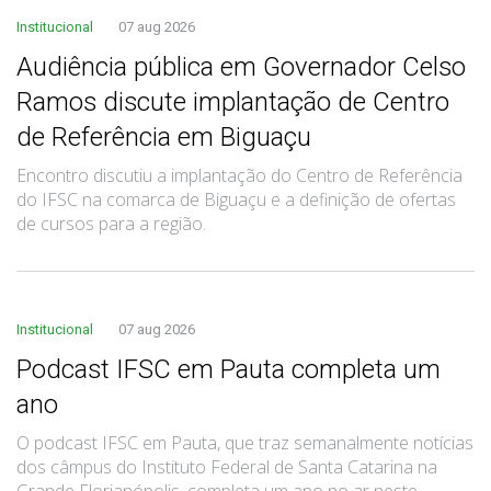
Institucional
07 aug 2026
Audiência pública em Governador Celso
Ramos discute implantação de Centro
de Referência em Biguaçu
Encontro discutiu a implantação do Centro de Referência
do IFSC na comarca de Biguaçu e a definição de ofertas
de cursos para a região.
Institucional
07 aug 2026
Podcast IFSC em Pauta completa um
ano
O podcast IFSC em Pauta, que traz semanalmente notícias
dos câmpus do Instituto Federal de Santa Catarina na
Grande Florianópolis, completa um ano no ar neste